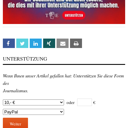
Facebook
Twitter
Linkedin
Xing
Email
Print
UNTERSTÜTZUNG
Wenn Ihnen unser Artikel gefallen hat: Unterstützen Sie diese Form
des
Journalismus.
oder
€
Weiter