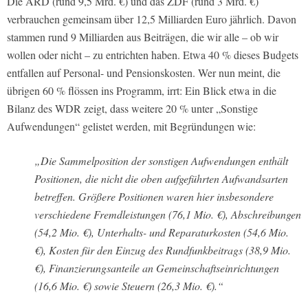
Die ARD (rund 9,5 Mrd. €) und das ZDF (rund 3 Mrd. €)
verbrauchen gemeinsam über 12,5 Milliarden Euro jährlich. Davon
stammen rund 9 Milliarden aus Beiträgen, die wir alle – ob wir
wollen oder nicht – zu entrichten haben. Etwa 40 % dieses Budgets
entfallen auf Personal- und Pensionskosten. Wer nun meint, die
übrigen 60 % flössen ins Programm, irrt: Ein Blick etwa in die
Bilanz des WDR zeigt, dass weitere 20 % unter „Sonstige
Aufwendungen“ gelistet werden, mit Begründungen wie:
„Die Sammelposition der sonstigen Aufwendungen enthält
Positionen, die nicht die oben aufgeführten Aufwandsarten
betreffen. Größere Positionen waren hier insbesondere
verschiedene Fremdleistungen (76,1 Mio. €), Abschreibungen
(54,2 Mio. €), Unterhalts- und Reparaturkosten (54,6 Mio.
€), Kosten für den Einzug des Rundfunkbeitrags (38,9 Mio.
€), Finanzierungsanteile an Gemeinschaftseinrichtungen
(16,6 Mio. €) sowie Steuern (26,3 Mio. €).“