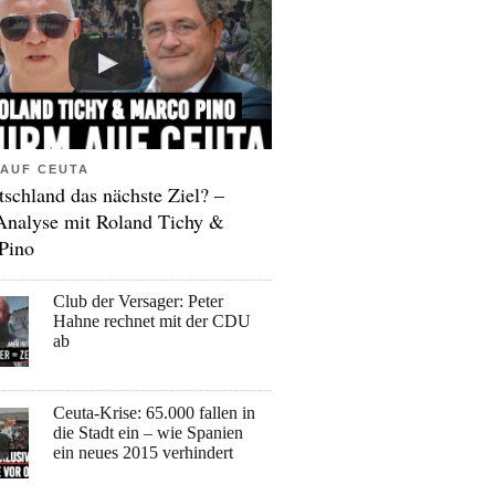
AUF CEUTA
tschland das nächste Ziel? –
Analyse mit Roland Tichy &
Pino
Club der Versager: Peter
Hahne rechnet mit der CDU
ab
Ceuta-Krise: 65.000 fallen in
die Stadt ein – wie Spanien
ein neues 2015 verhindert