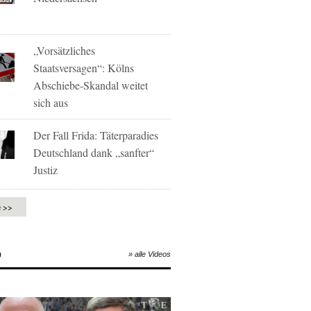
„Vorsätzliches
Staatsversagen“: Kölns
Abschiebe-Skandal weitet
sich aus
Der Fall Frida: Täterparadies
Deutschland dank „sanfter“
Justiz
e >>
O
» alle Videos