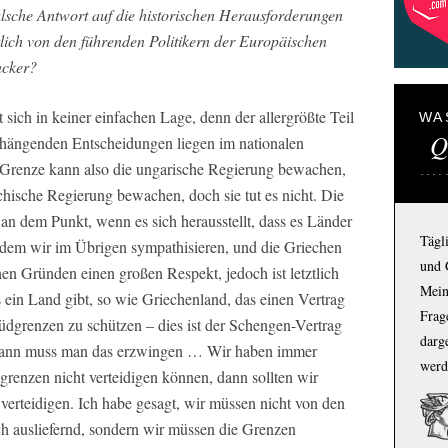
lsche Antwort auf die historischen Herausforderungen
lich von den führenden Politikern der Europäischen
ncker?
sich in keiner einfachen Lage, denn der allergrößte Teil
WA
Q
nhängenden Entscheidungen liegen im nationalen
e Grenze kann also die ungarische Regierung bewachen,
chische Regierung bewachen, doch sie tut es nicht. Die
an dem Punkt, wenn es sich herausstellt, dass es Länder
Tägl
 dem wir im Übrigen sympathisieren, und die Griechen
und 
en Gründen einen großen Respekt, jedoch ist letztlich
Mein
s ein Land gibt, so wie Griechenland, das einen Vertrag
Frage
 Südgrenzen zu schützen – dies ist der Schengen-Vertrag
darg
gt, dann muss man das erzwingen … Wir haben immer
werd
grenzen nicht verteidigen können, dann sollten wir
verteidigen. Ich habe gesagt, wir müssen nicht von den
ch ausliefernd, sondern wir müssen die Grenzen