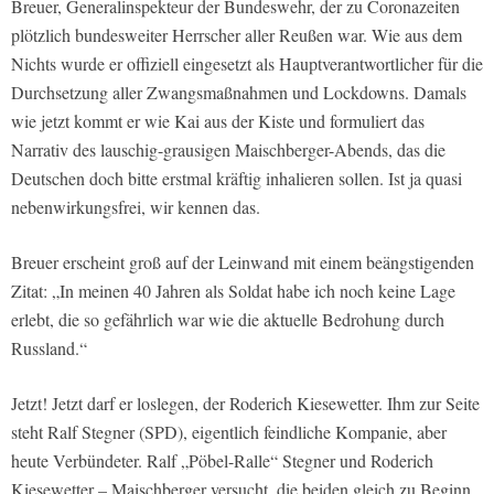
Breuer, Generalinspekteur der Bundeswehr, der zu Coronazeiten
plötzlich bundesweiter Herrscher aller Reußen war. Wie aus dem
Nichts wurde er offiziell eingesetzt als Hauptverantwortlicher für die
Durchsetzung aller Zwangsmaßnahmen und Lockdowns. Damals
wie jetzt kommt er wie Kai aus der Kiste und formuliert das
Narrativ des lauschig-grausigen Maischberger-Abends, das die
Deutschen doch bitte erstmal kräftig inhalieren sollen. Ist ja quasi
nebenwirkungsfrei, wir kennen das.
Breuer erscheint groß auf der Leinwand mit einem beängstigenden
Zitat: „In meinen 40 Jahren als Soldat habe ich noch keine Lage
erlebt, die so gefährlich war wie die aktuelle Bedrohung durch
Russland.“
Jetzt! Jetzt darf er loslegen, der Roderich Kiesewetter. Ihm zur Seite
steht Ralf Stegner (SPD), eigentlich feindliche Kompanie, aber
heute Verbündeter. Ralf „Pöbel-Ralle“ Stegner und Roderich
Kiesewetter – Maischberger versucht, die beiden gleich zu Beginn