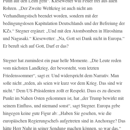
Putin auf den Leim geht“. Kiesewetter will Feuer frei aus allen
Rohren. „Der Zweite Weltkrieg ist auch nicht am
Verhandlungstisch beendet worden, sondern mit der
bedingungslosen Kapitulation Deutschlands und der Befreiung der
KZs.“ Stegner ergänzt: „Und mit den Atombomben in Hiroshima
und Nagasaki.“ Kiesewetter: „Na, Gott sei Dank nicht in Europa.“
Er beruft sich auf Gott, Darf er das?
Stegner hat zumindest ein paar helle Momente. „Die Leute reden
vom nächsten Landkrieg, der bevorsteht, vom letzten
Friedenssommer“, sagt er. Und widerspricht dem Narrativ. Man
solle nicht „reden, als seien wir kurz vor dem Krieg. Das sind wir
nicht.“ Dem US-Präsidenten zollt er Respekt. Dass es zu diesem
Punkt im Nahen Osten gekommen ist, hat „der Trump bewirkt mit
seinem Einfluss, und niemand sonst“, sagt Stegner. Europa gebe
hingegen keine gute Figur ab: „Haben Sie gesehen, wie die
europäischen Regierungschefs aufgetreten sind in Anchorage? Das
hätte Herr Nuhr in seiner Sendung machen können, so war das.“