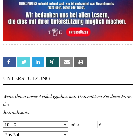
Facebook
Twitter
Linkedin
Xing
Email
Print
UNTERSTÜTZUNG
Wenn Ihnen unser Artikel gefallen hat: Unterstützen Sie diese Form
des
Journalismus.
oder
€