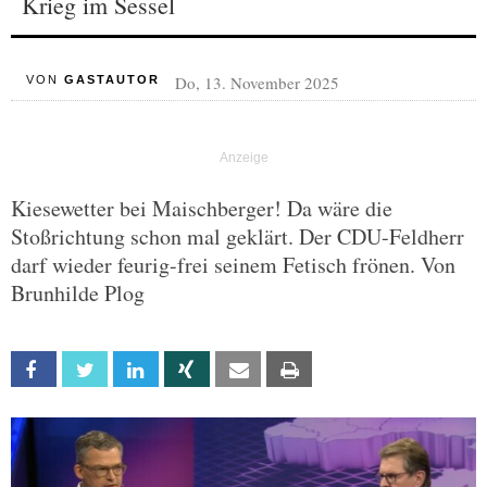
Krieg im Sessel
Do, 13. November 2025
VON
GASTAUTOR
Kiesewetter bei Maischberger! Da wäre die
Stoßrichtung schon mal geklärt. Der CDU-Feldherr
darf wieder feurig-frei seinem Fetisch frönen. Von
Brunhilde Plog
Facebook
Twitter
Linkedin
Xing
Email
Print