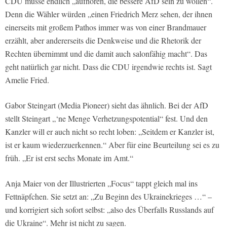
CDU müsse endlich „aufhören, die bessere AfD sein zu wollen“.
Denn die Wähler würden „einen Friedrich Merz sehen, der ihnen
einerseits mit großem Pathos immer was von einer Brandmauer
erzählt, aber andererseits die Denkweise und die Rhetorik der
Rechten übernimmt und die damit auch salonfähig macht“. Das
geht natürlich gar nicht. Dass die CDU irgendwie rechts ist. Sagt
Amelie Fried.
Gabor Steingart (Media Pioneer) sieht das ähnlich. Bei der AfD
stellt Steingart „‘ne Menge Verhetzungspotential“ fest. Und den
Kanzler will er auch nicht so recht loben: „Seitdem er Kanzler ist,
ist er kaum wiederzuerkennen.“ Aber für eine Beurteilung sei es zu
früh. „Er ist erst sechs Monate im Amt.“
Anja Maier von der Illustrierten „Focus“ tappt gleich mal ins
Fettnäpfchen. Sie setzt an: „Zu Beginn des Ukrainekrieges …“ –
und korrigiert sich sofort selbst: „also des Überfalls Russlands auf
die Ukraine“. Mehr ist nicht zu sagen.