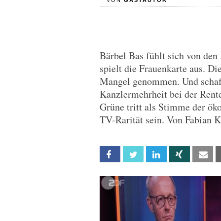
VON
GASTAUTOR
Bärbel Bas fühlt sich von den
spielt die Frauenkarte aus. Di
Mangel genommen. Und schafft
Kanzlermehrheit bei der Ren
Grüne tritt als Stimme der ök
TV-Rarität sein. Von Fabian 
Facebook
Twitter
Linkedin
Xing
Em