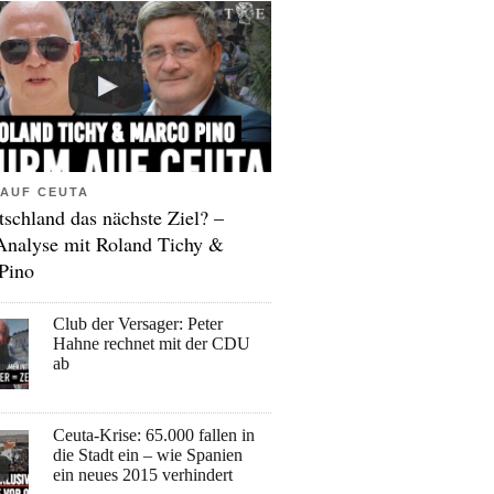
AUF CEUTA
tschland das nächste Ziel? –
Analyse mit Roland Tichy &
Pino
Club der Versager: Peter
Hahne rechnet mit der CDU
ab
Ceuta-Krise: 65.000 fallen in
die Stadt ein – wie Spanien
ein neues 2015 verhindert