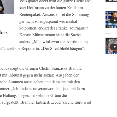
Volkspartei deckt man die ganze Breite ab“,
sagt Hoffmann zu der lauten Kritik am
Rentenpaket. Ansonsten sei die Stimmung
gar nicht so angespannt wie medial
kolportiert, erklärt der Franke. Journalistin
Merz
Kerstin Münstermann sieht die Sache
anders. „Man wird zwar die Abstimmung
t“, weiß die Reporterin. „Der Streit bleibt hängen“,
bends sorgt die Grünen-Chefin Franziska Brantner.
rt mit Inbrunst gegen mehr soziale Ausgaben der
rst hohe Summen auszugeben und dann erst mit den
ner. „Ich finde es unverantwortlich, jetzt mit Ja zu
de Haltung. Insgesamt sieht die Grüne die
ufgestellt. Brantner kritisiert: „Jeder zweite Euro wird