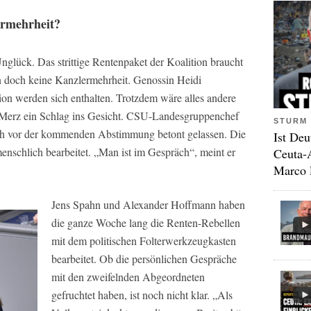
ermehrheit?
glück. Das strittige Rentenpaket der Koalition braucht
 doch keine Kanzlermehrheit. Genossin Heidi
on werden sich enthalten. Trotzdem wäre alles andere
h Merz ein Schlag ins Gesicht. CSU-Landesgruppenchef
STURM 
ch vor der kommenden Abstimmung betont gelassen. Die
Ist Deu
nschlich bearbeitet. „Man ist im Gespräch“, meint er
Ceuta-
Marco 
Jens Spahn und Alexander Hoffmann haben
die ganze Woche lang die Renten-Rebellen
mit dem politischen Folterwerkzeugkasten
bearbeitet. Ob die persönlichen Gespräche
mit den zweifelnden Abgeordneten
gefruchtet haben, ist noch nicht klar. „Als