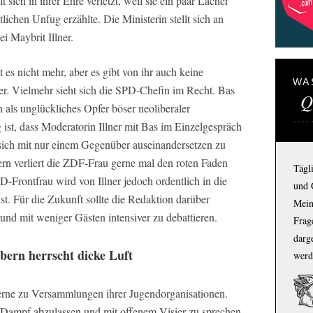
t sich in ihrer Ehre verletzt, weil sie ein paar Lacher
lichen Unfug erzählte. Die Ministerin stellt sich an
 Maybrit Illner.
s nicht mehr, aber es gibt von ihr auch keine
WA
r. Vielmehr sieht sich die SPD-Chefin im Recht. Bas
Q
ch als unglückliches Opfer böser neoliberaler
ist, dass Moderatorin Illner mit Bas im Einzelgespräch
r, sich mit nur einem Gegenüber auseinandersetzen zu
rn verliert die ZDF-Frau gerne mal den roten Faden
Tägl
-Frontfrau wird von Illner jedoch ordentlich in die
und 
. Für die Zukunft sollte die Redaktion darüber
Mein
und mit weniger Gästen intensiver zu debattieren.
Frage
darg
bern herrscht dicke Luft
werd
 gerne zu Versammlungen ihrer Jugendorganisationen.
 Dampf abzulassen und mit offenem Visier zu sprechen.