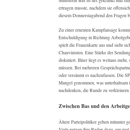
Ministerin Bas ist tief gekränkt und fühl
ertragen musste, nachdem sie offensicht
diesem Donnerstagabend den Fragen bei
Zu einer erneuten Kampfansage kommt e
Entschuldigung in Richtung Arbeitgebe
spielt die Frauenkarte aus und sieht si
Chauvinisten. Eine Stärke der Sendung 
diskutiert. Illner liegt es weitaus meh
müssen. Bei mehreren Gesprächspartne
oder versäumt es nachzufassen. Die SPD
Mangel genommen, was unterhaltsam ist
nachdenken, die Runde zu verkleinern 
Zwischen Bas und den Arbeitge
Ältere Parteipolitiker gehen mitunter
Viele nutzen ihre Reden dazu, um mal