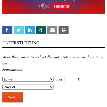
Facebook
Twitter
Linkedin
Xing
Email
Print
UNTERSTÜTZUNG
Wenn Ihnen unser Artikel gefallen hat: Unterstützen Sie diese Form
des
Journalismus.
oder
€
Weiter