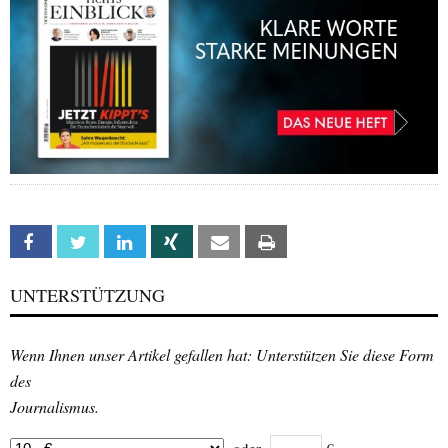
Facebook
Twitter
Linkedin
Xing
Email
Print
UNTERSTÜTZUNG
Wenn Ihnen unser Artikel gefallen hat: Unterstützen Sie diese Form
des
Journalismus.
oder
€