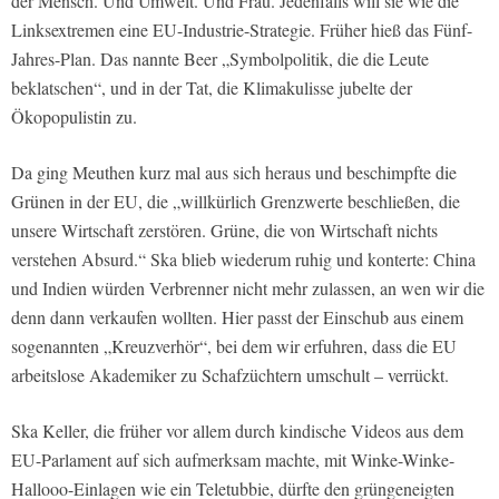
der Mensch. Und Umwelt. Und Frau. Jedenfalls will sie wie die
Linksextremen eine EU-Industrie-Strategie. Früher hieß das Fünf-
Jahres-Plan. Das nannte Beer „Symbolpolitik, die die Leute
beklatschen“, und in der Tat, die Klimakulisse jubelte der
Ökopopulistin zu.
Da ging Meuthen kurz mal aus sich heraus und beschimpfte die
Grünen in der EU, die „willkürlich Grenzwerte beschließen, die
unsere Wirtschaft zerstören. Grüne, die von Wirtschaft nichts
verstehen Absurd.“ Ska blieb wiederum ruhig und konterte: China
und Indien würden Verbrenner nicht mehr zulassen, an wen wir die
denn dann verkaufen wollten. Hier passt der Einschub aus einem
sogenannten „Kreuzverhör“, bei dem wir erfuhren, dass die EU
arbeitslose Akademiker zu Schafzüchtern umschult – verrückt.
Ska Keller, die früher vor allem durch kindische Videos aus dem
EU-Parlament auf sich aufmerksam machte, mit Winke-Winke-
Hallooo-Einlagen wie ein Teletubbie, dürfte den grüngeneigten