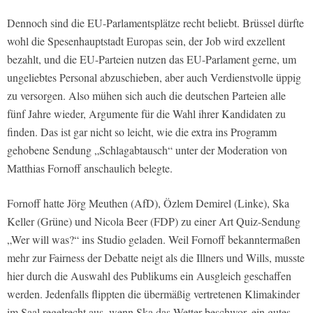
Dennoch sind die EU-Parlamentsplätze recht beliebt. Brüssel dürfte
wohl die Spesenhauptstadt Europas sein, der Job wird exzellent
bezahlt, und die EU-Parteien nutzen das EU-Parlament gerne, um
ungeliebtes Personal abzuschieben, aber auch Verdienstvolle üppig
zu versorgen. Also mühen sich auch die deutschen Parteien alle
fünf Jahre wieder, Argumente für die Wahl ihrer Kandidaten zu
finden. Das ist gar nicht so leicht, wie die extra ins Programm
gehobene Sendung „Schlagabtausch“ unter der Moderation von
Matthias Fornoff anschaulich belegte.
Fornoff hatte Jörg Meuthen (AfD), Özlem Demirel (Linke), Ska
Keller (Grüne) und Nicola Beer (FDP) zu einer Art Quiz-Sendung
„Wer will was?“ ins Studio geladen. Weil Fornoff bekanntermaßen
mehr zur Fairness der Debatte neigt als die Illners und Wills, musste
hier durch die Auswahl des Publikums ein Ausgleich geschaffen
werden. Jedenfalls flippten die übermäßig vertretenen Klimakinder
im Saal regelrecht aus, wenn Ska das Wetter beschwor, ein gutes