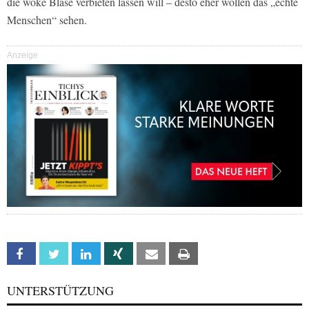
die woke Blase verbieten lassen will – desto eher wollen das „echte
Menschen“ sehen.
Anzeige
Facebook
Twitter
Linkedin
Xing
Email
Print
UNTERSTÜTZUNG