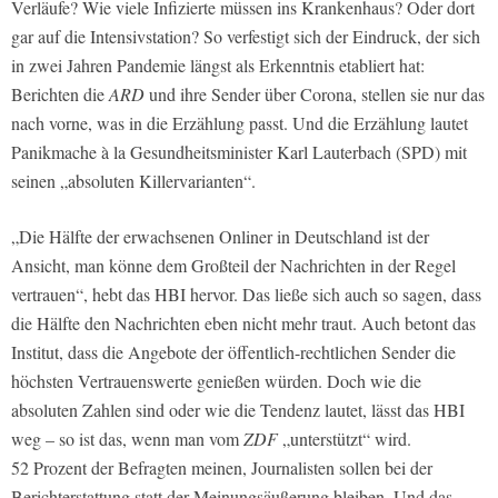
Verläufe? Wie viele Infizierte müssen ins Krankenhaus? Oder dort
gar auf die Intensivstation? So verfestigt sich der Eindruck, der sich
in zwei Jahren Pandemie längst als Erkenntnis etabliert hat:
Berichten die
ARD
und ihre Sender über Corona, stellen sie nur das
nach vorne, was in die Erzählung passt. Und die Erzählung lautet
Panikmache à la Gesundheitsminister Karl Lauterbach (SPD) mit
seinen „absoluten Killervarianten“.
„Die Hälfte der erwachsenen Onliner in Deutschland ist der
Ansicht, man könne dem Großteil der Nachrichten in der Regel
vertrauen“, hebt das HBI hervor. Das ließe sich auch so sagen, dass
die Hälfte den Nachrichten eben nicht mehr traut. Auch betont das
Institut, dass die Angebote der öffentlich-rechtlichen Sender die
höchsten Vertrauenswerte genießen würden. Doch wie die
absoluten Zahlen sind oder wie die Tendenz lautet, lässt das HBI
weg – so ist das, wenn man vom
ZDF
„unterstützt“ wird.
52 Prozent der Befragten meinen, Journalisten sollen bei der
Berichterstattung statt der Meinungsäußerung bleiben. Und das