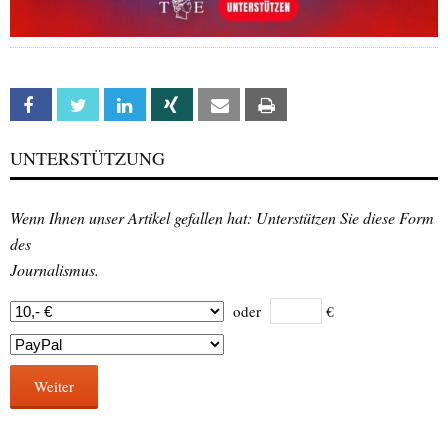
Facebook
Twitter
Linkedin
Xing
Email
Print
UNTERSTÜTZUNG
Wenn Ihnen unser Artikel gefallen hat: Unterstützen Sie diese Form
des
Journalismus.
oder
€
Weiter