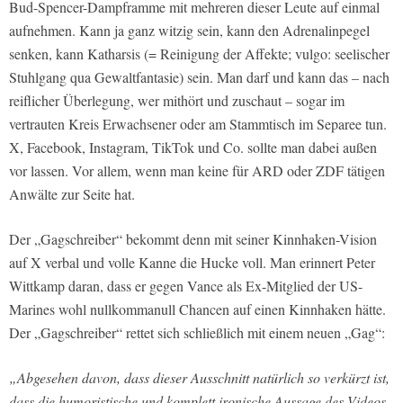
Bud-Spencer-Dampframme mit mehreren dieser Leute auf einmal
aufnehmen. Kann ja ganz witzig sein, kann den Adrenalinpegel
senken, kann Katharsis (= Reinigung der Affekte; vulgo: seelischer
Stuhlgang qua Gewaltfantasie) sein. Man darf und kann das – nach
reiflicher Überlegung, wer mithört und zuschaut – sogar im
vertrauten Kreis Erwachsener oder am Stammtisch im Separee tun.
X, Facebook, Instagram, TikTok und Co. sollte man dabei außen
vor lassen. Vor allem, wenn man keine für ARD oder ZDF tätigen
Anwälte zur Seite hat.
Der „Gagschreiber“ bekommt denn mit seiner Kinnhaken-Vision
auf X verbal und volle Kanne die Hucke voll. Man erinnert Peter
Wittkamp daran, dass er gegen Vance als Ex-Mitglied der US-
Marines wohl nullkommanull Chancen auf einen Kinnhaken hätte.
Der „Gagschreiber“ rettet sich schließlich mit einem neuen „Gag“:
„Abgesehen davon, dass dieser Ausschnitt natürlich so verkürzt ist,
dass die humoristische und komplett ironische Aussage des Videos