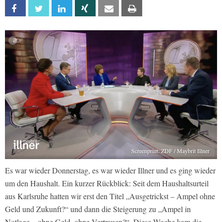
Facebook
Twitter
Linkedin
Xing
Email
Print
Screenprint: ZDF / Maybrit Illner
Es war wieder Donnerstag, es war wieder Illner und es ging wieder
um den Haushalt. Ein kurzer Rückblick: Seit dem Haushaltsurteil
aus Karlsruhe hatten wir erst den Titel „Ausgetrickst – Ampel ohne
Geld und Zukunft?“ und dann die Steigerung zu „Ampel in
Notlage – ohne Geld, ohne Vertrauen?“. Diese Woche kam die