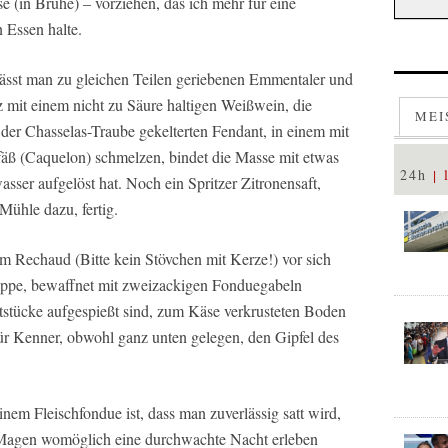
e (in Brühe) – vorziehen, das ich mehr für eine
 Essen halte.
lässt man zu gleichen Teilen geriebenen Emmentaler und
 mit einem nicht zu Säure haltigen Weißwein, die
MEI
der Chasselas-Traube gekelterten Fendant, in einem mit
äß (Caquelon) schmelzen, bindet die Masse mit etwas
24h
sser aufgelöst hat. Noch ein Spritzer Zitronensaft,
Mühle dazu, fertig.
m Rechaud (Bitte kein Stövchen mit Kerze!) vor sich
ruppe, bewaffnet mit zweizackigen Fonduegabeln
otstücke aufgespießt sind, zum Käse verkrusteten Boden
für Kenner, obwohl ganz unten gelegen, den Gipfel des
nem Fleischfondue ist, dass man zuverlässig satt wird,
 Magen womöglich eine durchwachte Nacht erleben