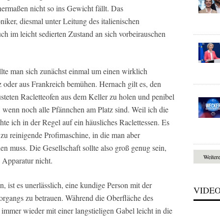
rmaßen nicht so ins Gewicht fällt. Das
ker, diesmal unter Leitung des italienischen
ch im leicht sedierten Zustand an sich vorbeirauschen
ollte man sich zunächst einmal um einen wirklich
 oder aus Frankreich bemühen. Hernach gilt es, den
steten Racletteofen aus dem Keller zu holen und penibel
e, wenn noch alle Pfännchen am Platz sind. Weil ich die
te ich in der Regel auf ein häusliches Raclettessen. Es
er zu reinigende Profimaschine, in die man aber
n muss. Die Gesellschaft sollte also groß genug sein,
Weiter
e Apparatur nicht.
n, ist es unerlässlich, eine kundige Person mit der
VIDE
rgangs zu betrauen. Während die Oberfläche des
immer wieder mit einer langstieligen Gabel leicht in die