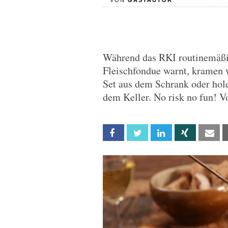
VON
GASTAUTOR
Während das RKI routinemäßi
Fleischfondue warnt, kramen 
Set aus dem Schrank oder hol
dem Keller. No risk no fun! V
Facebook
Twitter
Linkedin
Xing
Em