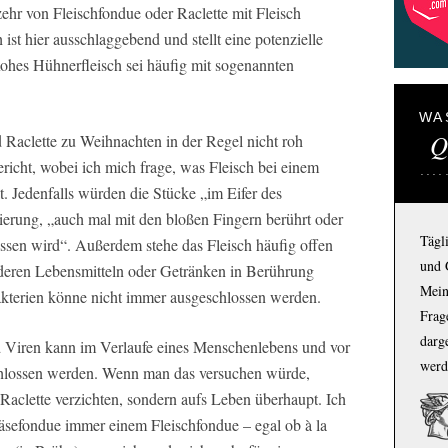
hr von Fleischfondue oder Raclette mit Fleisch
 ist hier ausschlaggebend und stellt eine potenzielle
ohes Hühnerfleisch sei häufig mit sogenannten
WA
Q
Raclette zu Weihnachten in der Regel nicht roh
ericht, wobei ich mich frage, was Fleisch bei einem
. Jedenfalls würden die Stücke „im Eifer des
ierung, „auch mal mit den bloßen Fingern berührt oder
Tägl
essen wird“. Außerdem stehe das Fleisch häufig offen
und 
nderen Lebensmitteln oder Getränken in Berührung
Mein
terien könne nicht immer ausgeschlossen werden.
Frage
darg
d Viren kann im Verlaufe eines Menschenlebens und vor
werd
chlossen werden. Wenn man das versuchen würde,
Raclette verzichten, sondern aufs Leben überhaupt. Ich
Käsefondue immer einem Fleischfondue – egal ob à la