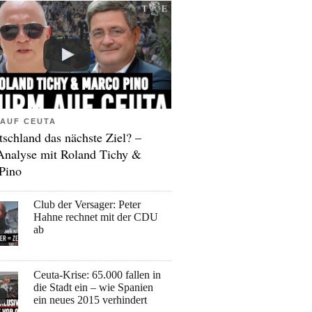
AUF CEUTA
tschland das nächste Ziel? –
Analyse mit Roland Tichy &
Pino
Club der Versager: Peter
Hahne rechnet mit der CDU
ab
Ceuta-Krise: 65.000 fallen in
die Stadt ein – wie Spanien
ein neues 2015 verhindert