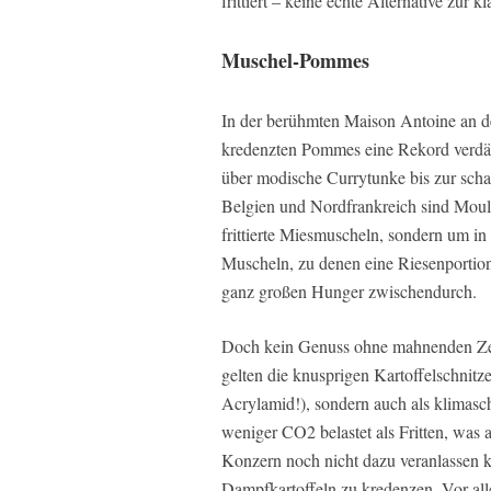
frittiert – keine echte Alternative zur kl
Muschel-Pommes
In der berühmten Maison Antoine an der
kredenzten Pommes eine Rekord verdä
über modische Currytunke bis zur scha
Belgien und Nordfrankreich sind Moule
frittierte Miesmuscheln, sondern um 
Muscheln, zu denen eine Riesenportion
ganz großen Hunger zwischendurch.
Doch kein Genuss ohne mahnenden Zei
gelten die knusprigen Kartoffelschnitze
Acrylamid!), sondern auch als klimasch
weniger CO2 belastet als Fritten, was
Konzern noch nicht dazu veranlassen 
Dampfkartoffeln zu kredenzen. Vor all