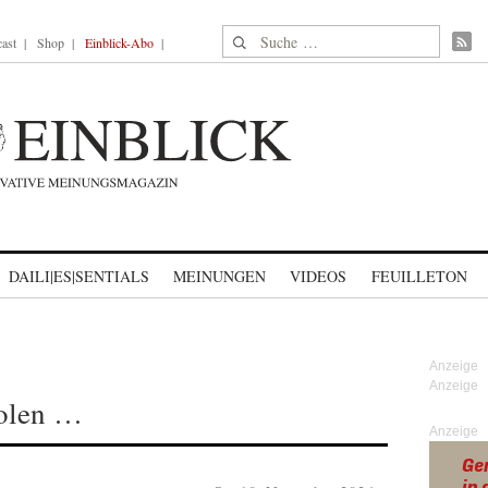
Suche nach:
ast
Shop
Einblick-Abo
DAILI|ES|SENTIALS
MEINUNGEN
VIDEOS
FEUILLETON
holen …
Anzeige