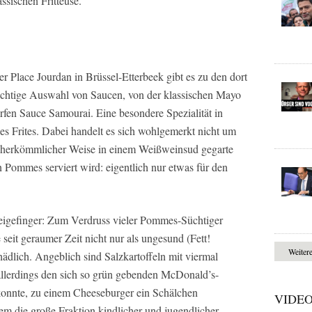
assischen Fritteuse.
 Place Jourdan in Brüssel-Etterbeek gibt es zu den dort
chtige Auswahl von Saucen, von der klassischen Mayo
rfen Sauce Samourai. Eine besondere Spezialität in
s Frites. Dabei handelt es sich wohlgemerkt nicht um
in herkömmlicher Weise in einem Weißweinsud gegarte
 Pommes serviert wird: eigentlich nur etwas für den
gefinger: Zum Verdruss vieler Pommes-Süchtiger
 seit geraumer Zeit nicht nur als ungesund (Fett!
Weiter
ädlich. Angeblich sind Salzkartoffeln mit viermal
 allerdings den sich so grün gebenden McDonald’s-
konnte, zu einem Cheeseburger ein Schälchen
VIDE
em die große Fraktion kindlicher und jugendlicher