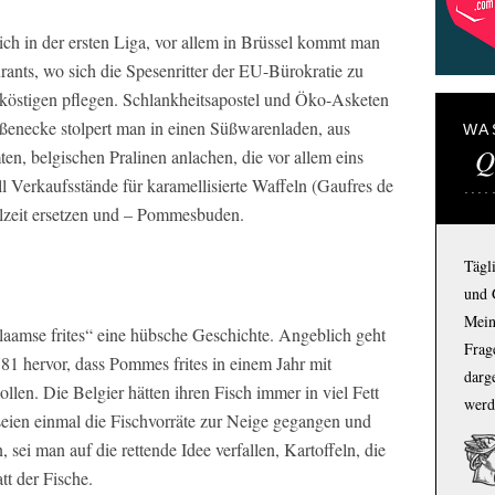
lich in der ersten Liga, vor allem in Brüssel kommt man
rants, wo sich die Spesenritter der EU-Bürokratie zu
rköstigen pflegen. Schlankheitsapostel und Öko-Asketen
raßenecke stolpert man in einen Süßwarenladen, aus
WA
Q
en, belgischen Pralinen anlachen, die vor allem eins
ll Verkaufsstände für karamellisierte Waffeln (Gaufres de
hlzeit ersetzen und – Pommesbuden.
Tägl
und 
Mein
Vlaamse frites“ eine hübsche Geschichte. Angeblich geht
Frage
1 hervor, dass Pommes frites in einem Jahr mit
darg
llen. Die Belgier hätten ihren Fisch immer in viel Fett
werd
eien einmal die Fischvorräte zur Neige gegangen und
sei man auf die rettende Idee verfallen, Kartoffeln, die
tt der Fische.