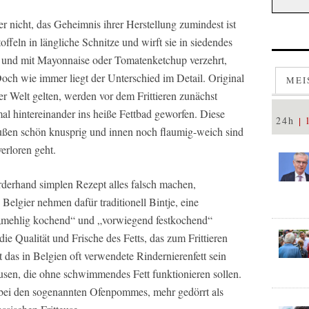
 nicht, das Geheimnis ihrer Herstellung zumindest ist
ffeln in längliche Schnitze und wirft sie in siedendes
n und mit Mayonnaise oder Tomatenketchup verzehrt,
och wie immer liegt der Unterschied im Detail. Original
MEI
er Welt gelten, werden vor dem Frittieren zunächst
al hintereinander ins heiße Fettbad geworfen. Diese
24h
 außen schön knusprig und innen noch flaumig-weich sind
erloren geht.
derhand simplen Rezept alles falsch machen,
 Belgier nehmen dafür traditionell Bintje, eine
 „mehlig kochend“ und „vorwiegend festkochend“
die Qualität und Frische des Fetts, das zum Frittieren
 das in Belgien oft verwendete Rindernierenfett sein
eusen, die ohne schwimmendes Fett funktionieren sollen.
 bei den sogenannten Ofenpommes, mehr gedörrt als