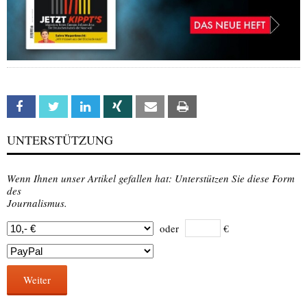
Facebook
Twitter
Linkedin
Xing
Email
Print
UNTERSTÜTZUNG
Wenn Ihnen unser Artikel gefallen hat: Unterstützen Sie diese Form
des
Journalismus.
oder
€
Weiter