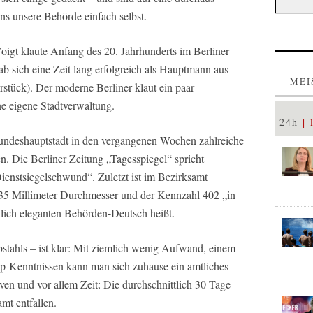
ns unsere Behörde einfach selbst.
igt klaute Anfang des 20. Jahrhunderts im Berliner
b sich eine Zeit lang erfolgreich als Hauptmann aus
MEI
stück). Der moderne Berliner klaut ein paar
ne eigene Stadtverwaltung.
24h
Bundeshauptstadt in den vergangenen Wochen zahlreiche
en. Die Berliner Zeitung „Tagesspiegel“ spricht
ienstsiegelschwund“. Zuletzt ist im Bezirksamt
 35 Millimeter Durchmesser und der Kennzahl 402 „in
hlich eleganten Behörden-Deutsch heißt.
tahls – ist klar: Mit ziemlich wenig Aufwand, einem
-Kenntnissen kann man sich zuhause ein amtliches
n und vor allem Zeit: Die durchschnittlich 30 Tage
mt entfallen.