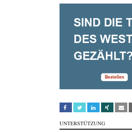
Facebook
Twitter
Linkedin
Xing
Em
UNTERSTÜTZUNG