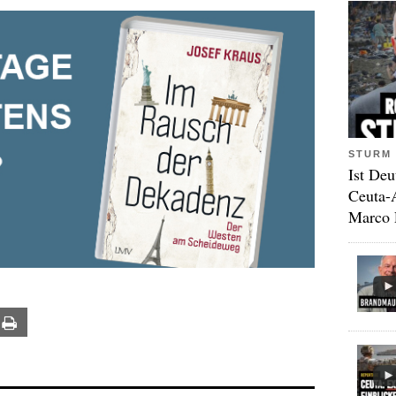
STURM 
Ist Deu
Ceuta-
Marco 
ail
Print