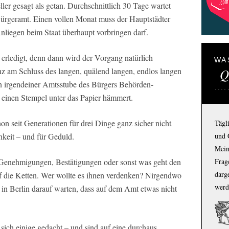
eller gesagt als getan. Durchschnittlich 30 Tage wartet
Bürgeramt. Einen vollen Monat muss der Hauptstädter
Anliegen beim Staat überhaupt vorbringen darf.
 erledigt, denn dann wird der Vorgang natürlich
WA
anz am Schluss des langen, quälend langen, endlos langen
Q
in irgendeiner Amtsstube des Bürgers Behörden-
– einen Stempel unter das Papier hämmert.
hon seit Generationen für drei Dinge ganz sicher nicht
Tägl
hkeit – und für Geduld.
und 
Mein
e Genehmigungen, Bestätigungen oder sonst was geht den
Frage
darg
die Ketten. Wer wollte es ihnen verdenken? Nirgendwo
werd
in Berlin darauf warten, dass auf dem Amt etwas nicht
sich einige gedacht – und sind auf eine durchaus