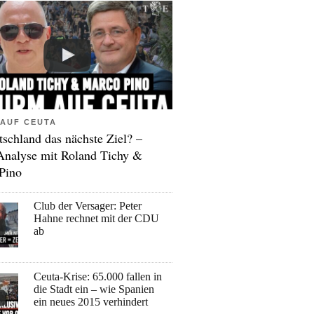
AUF CEUTA
tschland das nächste Ziel? –
Analyse mit Roland Tichy &
Pino
Club der Versager: Peter
Hahne rechnet mit der CDU
ab
Ceuta-Krise: 65.000 fallen in
die Stadt ein – wie Spanien
ein neues 2015 verhindert