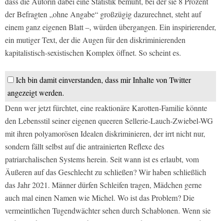
dass die Autorin dabei eine Statistik bemüht, bei der sie 8 Prozent
der Befragten „ohne Angabe“ großzügig dazurechnet, steht auf
einem ganz eigenen Blatt –, würden übergangen. Ein inspirierender,
ein mutiger Text, der die Augen für den diskriminierenden
kapitalistisch-sexistischen Komplex öffnet. So scheint es.
Ich bin damit einverstanden, dass mir Inhalte von Twitter
angezeigt werden.
Denn wer jetzt fürchtet, eine reaktionäre Karotten-Familie könnte
den Lebensstil seiner eigenen queeren Sellerie-Lauch-Zwiebel-WG
mit ihren polyamorösen Idealen diskriminieren, der irrt nicht nur,
sondern fällt selbst auf die antrainierten Reflexe des
patriarchalischen Systems herein. Seit wann ist es erlaubt, vom
Äußeren auf das Geschlecht zu schließen? Wir haben schließlich
das Jahr 2021. Männer dürfen Schleifen tragen, Mädchen gerne
auch mal einen Namen wie Michel. Wo ist das Problem? Die
vermeintlichen Tugendwächter sehen durch Schablonen. Wenn sie