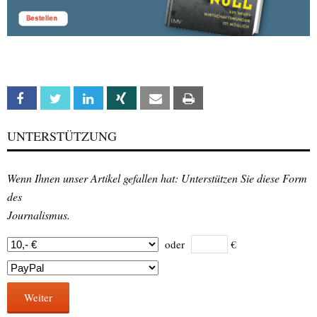
Facebook
Twitter
Linkedin
Xing
Email
Print
UNTERSTÜTZUNG
Wenn Ihnen unser Artikel gefallen hat: Unterstützen Sie diese Form
des
Journalismus.
oder
€
Weiter