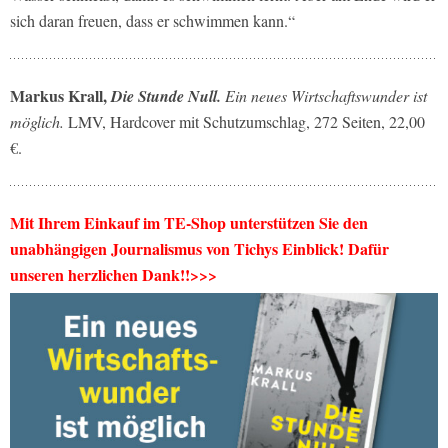
sich daran freuen, dass er schwimmen kann.“
Markus Krall,
Die Stunde Null.
Ein neues Wirtschaftswunder ist
möglich.
LMV, Hardcover mit Schutzumschlag, 272 Seiten, 22,00
€.
Mit Ihrem Einkauf im TE-Shop unterstützen Sie den
unabhängigen Journalismus von Tichys Einblick! Dafür
unseren herzlichen Dank!!>>>