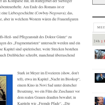
er als Komparse mit, im Ruhrgebiet der Siebziger
k Abenteuerhefte. Am Ende des Romans ist er
t eine Liebesgeschichte (Cowboy-Negosava); das,
rke, aber in welchem Western wären die Frauenfiguren
MEI
ilfs-Heil- und Pflegeanstalt des Doktor Güntz“ zu
24h
gen des „Fragmentaristen“ untersucht werden und ein
e Kapitel sind spielerischer, weite Strecken bestehen
r auch Drehbücher schreibt, manchmal überraschend
Stark ist Meyer im Evozieren (show, don’t
tell), etwa im Kapitel „Nacht im Bioskop“,
einem Kino in Novi Sad unter deutscher
Besatzung, wo ein Film die Zuschauer vor
dem realen Grauen draußen bewahrt; in
Kapiteln wie „Fremde Pfade“, „Die