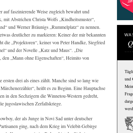
er auf faszinierende Weise zugleich bewahrt und
k, mit Abstrichen Christa Wolfs „Kindheitsmuster“,
hand“ und Werner Bräunigs „Rummelplatz“ zu nennen.
twas deutlicher zu markieren: Keiner der mir bekannten
WA
Q
t die „Projektoren“, keiner von Peter Handke, Siegfried
el“ und der Novelle „Katz und Maus“. „Die
, den „Mann ohne Eigenschaften“, Heimito von
Tägl
und 
ersten drei als eines zählt. Manche sind so lang wie
Mein
 Märchenerzähler“, heißt es zu Beginn. Eine Hauptachse
Frage
den in den Sechzigern die Winnetou-Western gedreht,
darg
e jugoslawischen Zerfallskriege.
werd
owboy, der als Junge in Novi Sad unter deutscher
 Partisanen ging, nach dem Krieg im Velebit-Gebirge