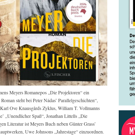
mens Meyers Romanepos „Die Projektoren“ ein
r Roman steht bei Peter Nádas’ Parallelgeschichten“,
, Karl Ove Knausgårds Zyklus, William T. Vollmanns
e’ „Unendlicher Spaß“, Jonathan Littells „Die
gen Literatur ist Meyers Buch neben Günter Grass’
auptwerken, Uwe Johnsons „Jahrestage“ einzuordnen.