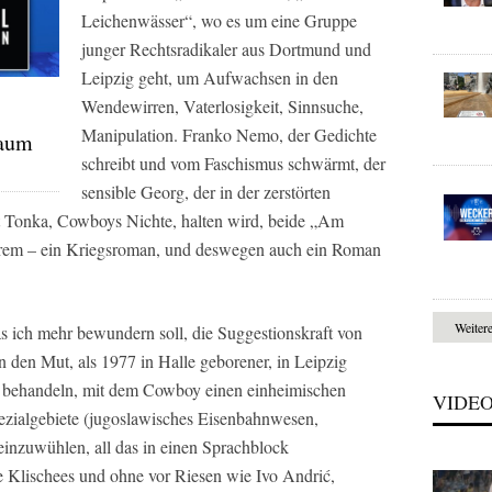
Leichenwässer“, wo es um eine Gruppe
junger Rechtsradikaler aus Dortmund und
Leipzig geht, um Aufwachsen in den
Wendewirren, Vaterlosigkeit, Sinnsuche,
Manipulation. Franko Nemo, der Gedichte
raum
schreibt und vom Faschismus schwärmt, der
sensible Georg, der in der zerstörten
t Tonka, Cowboys Nichte, halten wird, beide „Am
derem – ein Kriegsroman, und deswegen auch ein Roman
Weiter
 ich mehr bewundern soll, die Suggestionskraft von
 den Mut, als 1977 in Halle geborener, in Leipzig
behandeln, mit dem Cowboy einen einheimischen
VIDE
pezialgebiete (jugoslawisches Eisenbahnwesen,
einzuwühlen, all das in einen Sprachblock
 Klischees und ohne vor Riesen wie Ivo Andrić,