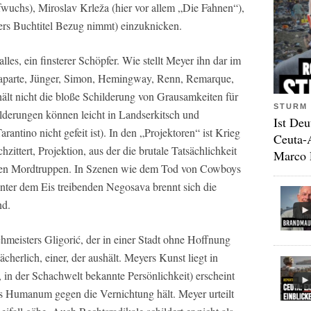
wuchs), Miroslav Krleža (hier vor allem „Die Fahnen“),
ers Buchtitel Bezug nimmt) einzuknicken.
alles, ein finsterer Schöpfer. Wie stellt Meyer ihn dar im
alaparte, Jünger, Simon, Hemingway, Renn, Remarque,
hält nicht die bloße Schilderung von Grausamkeiten für
STURM 
lderungen können leicht in Landserkitsch und
Ist Deu
antino nicht gefeit ist). In den „Projektoren“ ist Krieg
Ceuta-
zittert, Projektion, aus der die brutale Tatsächlichkeit
Marco 
einen Mordtruppen. In Szenen wie dem Tod von Cowboys
unter dem Eis treibenden Negosava brennt sich die
nd.
hmeisters Gligorić, der in einer Stadt ohne Hoffnung
lächerlich, einer, der aushält. Meyers Kunst liegt in
, in der Schachwelt bekannte Persönlichkeit) erscheint
as Humanum gegen die Vernichtung hält. Meyer urteilt