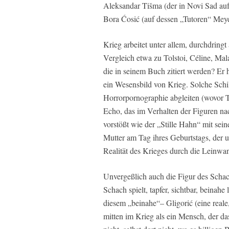
Aleksandar Tišma (der in Novi Sad auf
Bora Ćosić (auf dessen „Tutoren“ Mey
Krieg arbeitet unter allem, durchdringt 
Vergleich etwa zu Tolstoi, Céline, M
die in seinem Buch zitiert werden? Er 
ein Wesensbild von Krieg. Solche Schi
Horrorpornographie abgleiten (wovor Tar
Echo, das im Verhalten der Figuren nach
vorstößt wie der „Stille Hahn“ mit s
Mutter am Tag ihres Geburtstags, der 
Realität des Krieges durch die Leinwa
Unvergeßlich auch die Figur des Schac
Schach spielt, tapfer, sichtbar, beinahe 
diesem „beinahe“– Gligorić (eine reale
mitten im Krieg als ein Mensch, der d