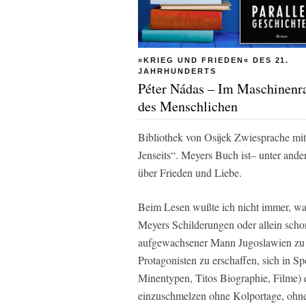
»KRIEG UND FRIEDEN« DES 21.
JAHRHUNDERTS
Péter Nádas – Im Maschinen
des Menschlichen
Bibliothek von Osijek Zwiesprache mi
Jenseits“. Meyers Buch ist– unter an
über Frieden und Liebe.
Beim Lesen wußte ich nicht immer, was
Meyers Schilderungen oder allein schon
aufgewachsener Mann Jugoslawien zu 
Protagonisten zu erschaffen, sich in S
Minentypen, Titos Biographie, Filme) 
einzuschmelzen ohne Kolportage, ohne