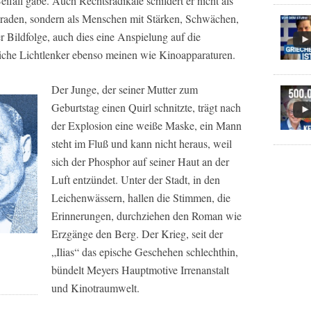
Beifall gäbe. Auch Rechtsradikale schildert er nicht als
den, sondern als Menschen mit Stärken, Schwächen,
 Bildfolge, auch dies eine Anspielung auf die
liche Lichtlenker ebenso meinen wie Kinoapparaturen.
Der Junge, der seiner Mutter zum
Geburtstag einen Quirl schnitzte, trägt nach
der Explosion eine weiße Maske, ein Mann
steht im Fluß und kann nicht heraus, weil
sich der Phosphor auf seiner Haut an der
Luft entzündet. Unter der Stadt, in den
Leichenwässern, hallen die Stimmen, die
Erinnerungen, durchziehen den Roman wie
Erzgänge den Berg. Der Krieg, seit der
„Ilias“ das epische Geschehen schlechthin,
bündelt Meyers Hauptmotive Irrenanstalt
und Kinotraumwelt.