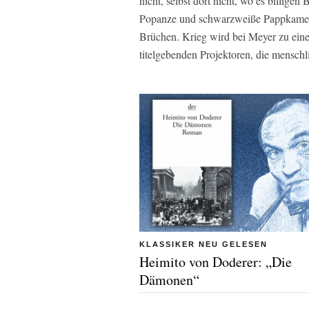
nicht, selbst dort nicht, wo es billigen 
Popanze und schwarzweiße Pappkamera
Brüchen. Krieg wird bei Meyer zu einer
titelgebenden Projektoren, die mensch
KLASSIKER NEU GELESEN
Heimito von Doderer: „Die
Dämonen“