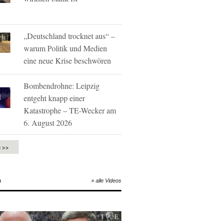
„Deutschland trocknet aus“ –
warum Politik und Medien
eine neue Krise beschwören
Bombendrohne: Leipzig
entgeht knapp einer
Katastrophe – TE-Wecker am
6. August 2026
e >>
O
» alle Videos