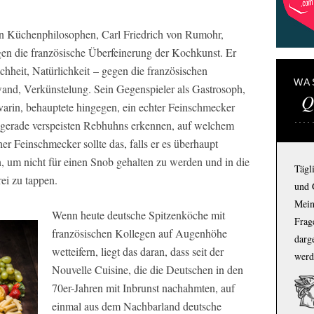
n Küchenphilosophen, Carl Friedrich von Rumohr,
egen die französische Überfeinerung der Kochkunst. Er
chheit, Natürlichkeit – gegen die französischen
WA
and, Verkünstelung. Sein Gegenspieler als Gastrosoph,
Q
varin, behauptete hingegen, ein echter Feinschmecker
gerade verspeisten Rebhuhns erkennen, auf welchem
her Feinschmecker sollte das, falls er es überhaupt
n, um nicht für einen Snob gehalten zu werden und in die
Tägl
ei zu tappen.
und 
Mein
Wenn heute deutsche Spitzenköche mit
Frage
französischen Kollegen auf Augenhöhe
darg
wetteifern, liegt das daran, dass seit der
werd
Nouvelle Cuisine, die die Deutschen in den
70er-Jahren mit Inbrunst nachahmten, auf
einmal aus dem Nachbarland deutsche