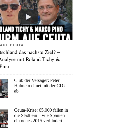
AUF CEUTA
tschland das nächste Ziel? –
Analyse mit Roland Tichy &
Pino
Club der Versager: Peter
Hahne rechnet mit der CDU
ab
Ceuta-Krise: 65.000 fallen in
die Stadt ein – wie Spanien
ein neues 2015 verhindert