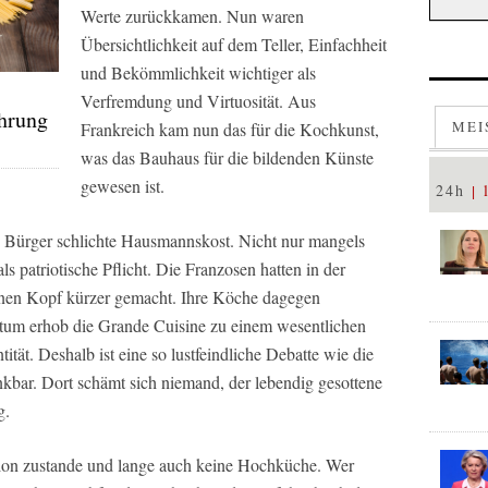
Werte zurückkamen. Nun waren
Übersichtlichkeit auf dem Teller, Einfachheit
und Bekömmlichkeit wichtiger als
Verfremdung und Virtuosität. Aus
ährung
MEI
Frankreich kam nun das für die Kochkunst,
was das Bauhaus für die bildenden Künste
gewesen ist.
24h
e Bürger schlichte Hausmannskost. Nicht nur mangels
ls patriotische Pflicht. Die Franzosen hatten in der
inen Kopf kürzer gemacht. Ihre Köche dagegen
rtum erhob die Grande Cuisine zu einem wesentlichen
tität. Deshalb ist eine so lustfeindliche Debatte wie die
nkbar. Dort schämt sich niemand, der lebendig gesottene
g.
ion zustande und lange auch keine Hochküche. Wer