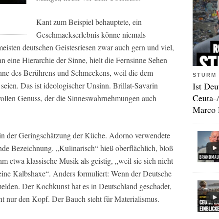
Kant zum Beispiel behauptete, ein
Geschmackserlebnis könne niemals
eisten deutschen Geistesriesen zwar auch gern und viel,
an eine Hierarchie der Sinne, hielt die Fernsinne Sehen
sinne des Berührens und Schmeckens, weil die dem
STURM 
Ist Deu
seien. Das ist ideologischer Unsinn. Brillat-Savarin
Ceuta-
e vollen Genuss, der die Sinneswahrnehmungen auch
Marco 
h in der Geringschätzung der Küche. Adorno verwendete
nde Bezeichnung. „Kulinarisch“ hieß oberflächlich, bloß
m etwa klassische Musik als geistig, „weil sie sich nicht
e eine Kalbshaxe“. Anders formuliert: Wenn der Deutsche
melden. Der Kochkunst hat es in Deutschland geschadet,
ht nur den Kopf. Der Bauch steht für Materialismus.