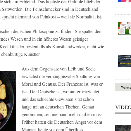
erte sich am Erbfeind. Das höchste der Gefühle blieb der
 Sattwerden. Die Feinschmecker sind in Deutschland
 spricht niemand von Feinkost – weil sie Normalität ist.
tischen deutschen Philosophie zu finden. Sie spaltet den
rendes Wesen und in ein höheres Wesen geistiger
Kochkünstler bestenfalls als Kunsthandwerker, nicht wie
 ebenbürtige Künstler.
Aus dem Gegensatz von Leib und Seele
erwächst die verhängnisvolle Spaltung von
Moral und Genuss. Der Franzose ist, was er
Weiter
isst. Der Deutsche ist, worauf er verzichtet,
und das schlechte Gewissen sitzt schon
lange mit an deutschen Tischen. Genau
VIDE
genommen, seit niemand mehr darben muss.
Früher hatten die Deutschen Angst vor dem
Mangel, heute vor dem Überfluss.