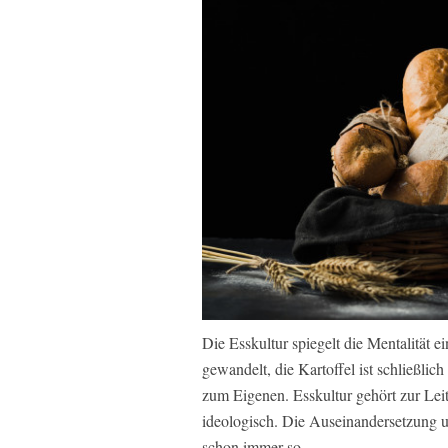
Die Esskultur spiegelt die Mentalität e
gewandelt, die Kartoffel ist schließli
zum Eigenen. Esskultur gehört zur Leit
ideologisch. Die Auseinandersetzung 
schon immer so.