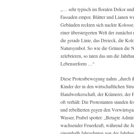
„… sehr typisch im floralen Dekor und
Fassaden empor, Blätter und Lianen w
Gebäuden reckten sich nackte Kolosse,
einer übersteigerten Welt der zunäch
die gerade Linie, das Dreieck, die Kol
Natursymbol. So wie die Grünen die N
zelebrieren, so taten das um die Jahrh
Lebensreform …“
Diese Protestbewegung nahm „durch ihr
Kinder der in den wirtschaftlichen Stru
Handwerkerschaft, der Krämerei, der F
oft verhält: Die Protestanten standen f
und rebellierten gegen den Vorwärtsga
Wasser, Prabel spottet: „Betagte Admir
wachsender Feuerkraft, während die Ju
eineinhalb Jahrzehnten von der Jahrh