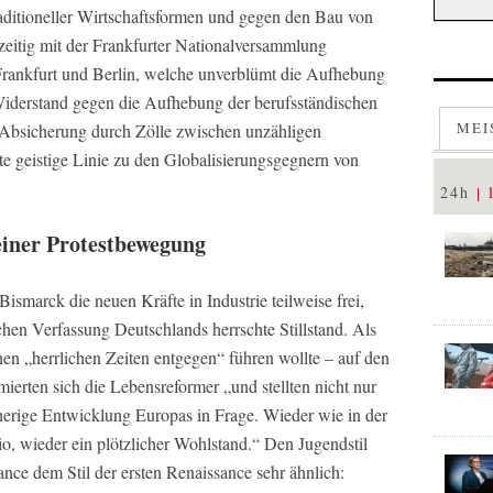
traditioneller Wirtschaftsformen und gegen den Bau von
zeitig mit der Frankfurter Nationalversammlung
rankfurt und Berlin, welche unverblümt die Aufhebung
Widerstand gegen die Aufhebung der berufsständischen
MEI
 Absicherung durch Zölle zwischen unzähligen
kte geistige Linie zu den Globalisierungsgegnern von
24h
einer Protestbewegung
smarck die neuen Kräfte in Industrie teilweise frei,
ichen Verfassung Deutschlands herrschte Stillstand. Als
en „herrlichen Zeiten entgegen“ führen wollte – auf den
ierten sich die Lebensreformer „und stellten nicht nur
sherige Entwicklung Europas in Frage. Wieder wie in der
o, wieder ein plötzlicher Wohlstand.“ Den Jugendstil
ance dem Stil der ersten Renaissance sehr ähnlich: