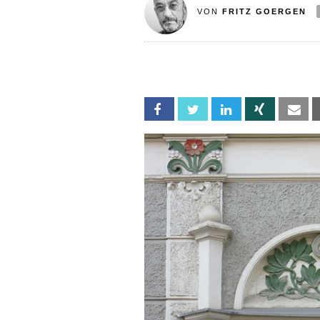
VON
FRITZ GOERGEN
Facebook
Twitter
Linkedin
Xing
Em