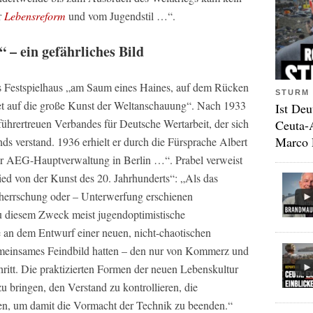
r
Lebensreform
und vom Jugendstil …“.
– ein gefährliches Bild
es Festspielhaus „am Saum eines Haines, auf dem Rücken
STURM 
et auf die große Kunst der Weltanschauung“. Nach 1933
Ist Deu
ührertreuen Verbandes für Deutsche Wertarbeit, der sich
Ceuta-
Marco 
s verstand. 1936 erhielt er durch die Fürsprache Albert
er AEG-Hauptverwaltung in Berlin …“. Prabel verweist
ed von der Kunst des 20. Jahrhunderts“: „Als das
beherrschung oder – Unterwerfung erschienen
u diesem Zweck meist jugendoptimistische
e an dem Entwurf einer neuen, nicht-chaotischen
gemeinsames Feindbild hatten – den nur von Kommerz und
ritt. Die praktizierten Formen der neuen Lebenskultur
zu bringen, den Verstand zu kontrollieren, die
hen, um damit die Vormacht der Technik zu beenden.“