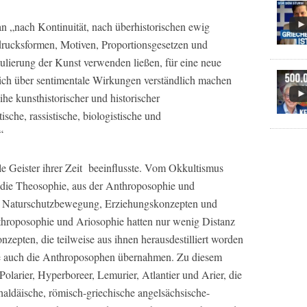
n „nach Kontinuität, nach überhistorischen ewig
drucksformen, Motiven, Proportionsgesetzen und
ulierung der Kunst verwenden ließen, für eine neue
lich über sentimentale Wirkungen verständlich machen
he kunsthistorischer und historischer
ische, rassistische, biologistische und
“
le Geister ihrer Zeit beeinflusste. Vom Okkultismus
 die Theosophie, aus der Anthroposophie und
der Naturschutzbewegung, Erziehungskonzepten und
hroposophie und Ariosophie hatten nur wenig Distanz
nzepten, die teilweise aus ihnen herausdestilliert worden
ie auch die Anthroposophen übernahmen. Zu diesem
olarier, Hyperboreer, Lemurier, Atlantier und Arier, die
chaldäische, römisch-griechische angelsächsische-