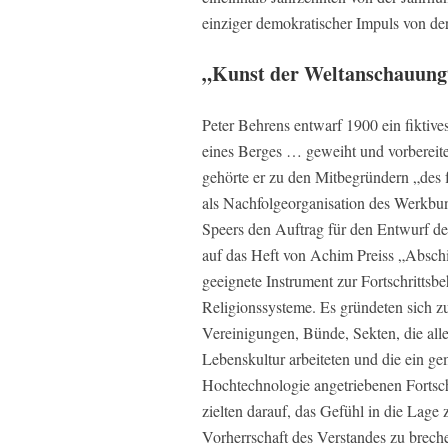
einziger demokratischer Impuls von de
„Kunst der Weltanschauung“ 
Peter Behrens entwarf 1900 ein fiktiv
eines Berges … geweiht und vorbereit
gehörte er zu den Mitbegründern „des f
als Nachfolgeorganisation des Werkbund
Speers den Auftrag für den Entwurf d
auf das Heft von Achim Preiss „Abschi
geeignete Instrument zur Fortschritts
Religionssysteme. Es gründeten sich z
Vereinigungen, Bünde, Sekten, die all
Lebenskultur arbeiteten und die ein 
Hochtechnologie angetriebenen Fortsch
zielten darauf, das Gefühl in die Lage 
Vorherrschaft des Verstandes zu brec