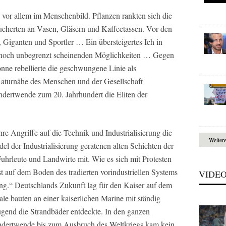
 vor allem im Menschenbild. Pflanzen rankten sich die
ucherten an Vasen, Gläsern und Kaffeetassen. Vor den
 Giganten und Sportler … Ein übersteigertes Ich in
st noch unbegrenzt scheinenden Möglichkeiten … Gegen
onne rebellierte die geschwungene Linie als
aturnähe des Menschen und der Gesellschaft
undertwende zum 20. Jahrhundert die Eliten der
e Angriffe auf die Technik und Industrialisierung die
Weiter
del der Industrialisierung geratenen alten Schichten der
uhrleute und Landwirte mit. Wie es sich mit Protesten
est auf dem Boden des tradierten vorindustriellen Systems
VIDE
ng.“ Deutschlands Zukunft lag für den Kaiser auf dem
ale bauten an einer kaiserlichen Marine mit ständig
gend die Strandbäder entdeckte. In den ganzen
undertwende bis zum Ausbruch des Weltkriegs kam kein