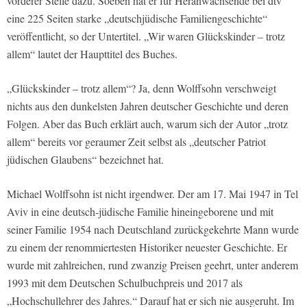
vorderer Stelle dazu. Soeben hat er für Heranwachsende bei dtv
eine 225 Seiten starke „deutschjüdische Familiengeschichte“
veröffentlicht, so der Untertitel. „Wir waren Glückskinder – trotz
allem“ lautet der Haupttitel des Buches.
„Glückskinder – trotz allem“? Ja, denn Wolffsohn verschweigt
nichts aus den dunkelsten Jahren deutscher Geschichte und deren
Folgen. Aber das Buch erklärt auch, warum sich der Autor „trotz
allem“ bereits vor geraumer Zeit selbst als „deutscher Patriot
jüdischen Glaubens“ bezeichnet hat.
Michael Wolffsohn ist nicht irgendwer. Der am 17. Mai 1947 in Tel
Aviv in eine deutsch-jüdische Familie hineingeborene und mit
seiner Familie 1954 nach Deutschland zurückgekehrte Mann wurde
zu einem der renommiertesten Historiker neuester Geschichte. Er
wurde mit zahlreichen, rund zwanzig Preisen geehrt, unter anderem
1993 mit dem Deutschen Schulbuchpreis und 2017 als
„Hochschullehrer des Jahres.“ Darauf hat er sich nie ausgeruht. Im