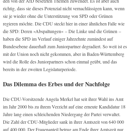
den von der AfD besetzten Themen zuwendet. Es ist aber auch
richtig, dass sie dieses Potenzial nicht vernachlässigen kann, wenn
sie je wieder ohne die Unterstützung von SPD oder Grünen
regieren möchte. Die CDU steckt hier in einer ähnlichen Falle wie
die SPD: Deren »Abspaltungen« – Die Linke und die Grünen –
haben die SPD im Verlauf einiger Jahrzehnte zumindest auf
Bundesebene dauerhaft zum Juniorpartner degradiert. So weit ist es
mit der Union noch nicht gekommen, aber in Baden-Württemberg
wird die Rolle des Juniorpartners schon einmal geübt, und das
bereits in der zweiten Legislaturperiode.
Das Dilemma des Erbes und der Nachfolge
Die CDU-Vorsitzende Angela Merkel hat seit ihrer Wahl ins Amt
im Jahr 2000 bis zu ihrem Verzicht auf eine erneute Kandidatur 18
Jahre lang einen schleichenden Niedergang der Partei verwaltet.
Die Zahl der CDU-Mitglieder sank in ihrer Amtszeit von 640 000
auf 400 000. Der Frauenanteil betrug am Ende ihrer Amtszeit nur