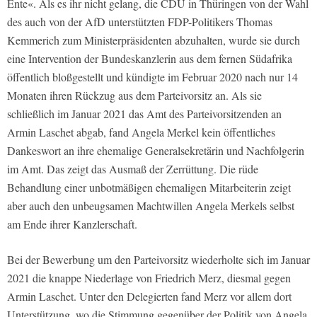
Ente«. Als es ihr nicht gelang, die CDU in Thüringen von der Wahl
des auch von der AfD unterstützten FDP-Politikers Thomas
Kemmerich zum Ministerpräsidenten abzuhalten, wurde sie durch
eine Intervention der Bundeskanzlerin aus dem fernen Südafrika
öffentlich bloßgestellt und kündigte im Februar 2020 nach nur 14
Monaten ihren Rückzug aus dem Parteivorsitz an. Als sie
schließlich im Januar 2021 das Amt des Parteivorsitzenden an
Armin Laschet abgab, fand Angela Merkel kein öffentliches
Dankeswort an ihre ehemalige Generalsekretärin und Nachfolgerin
im Amt. Das zeigt das Ausmaß der Zerrüttung. Die rüde
Behandlung einer unbotmäßigen ehemaligen Mitarbeiterin zeigt
aber auch den unbeugsamen Machtwillen Angela Merkels selbst
am Ende ihrer Kanzlerschaft.
Bei der Bewerbung um den Parteivorsitz wiederholte sich im Januar
2021 die knappe Niederlage von Friedrich Merz, diesmal gegen
Armin Laschet. Unter den Delegierten fand Merz vor allem dort
Unterstützung, wo die Stimmung gegenüber der Politik von Angela