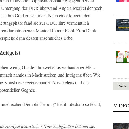
itlich motivierten Oppositionshaltung gegenüber der
n Untergang der DDR überstand Angela Merkel dennoch
 aus ihm Gold zu schürfen. Nach einer kurzen, den
erungsphase fand sie zur CDU. Ihre vermeintlich
t ihren durchtriebenen Mentor Helmut Kohl. Zum Dank
verspielte dann dessen ansehnliches Erbe.
Zeitgeist
phen wenig Gnade. Ihr zweifellos vorhandener Fleiß
emnach nahtlos in Machtstreben und Intriganz über. Wie
die Kunst des Gegeneinander-Ausspielens und das
Weiter
potentieller Gegner.
etrischen Demobilisierung“ fiel ihr deshalb so leicht,
VIDE
die Analyse historischer Notwendigkeiten leiteten sie,