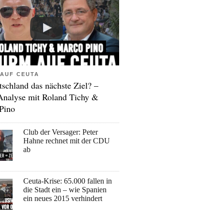
AUF CEUTA
tschland das nächste Ziel? –
Analyse mit Roland Tichy &
Pino
Club der Versager: Peter
Hahne rechnet mit der CDU
ab
Ceuta-Krise: 65.000 fallen in
die Stadt ein – wie Spanien
ein neues 2015 verhindert