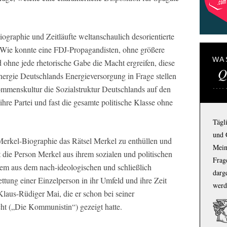
ographie und Zeitläufte weltanschaulich desorientierte
 Wie konnte eine FDJ-Propagandisten, ohne größere
WA
ohne jede rhetorische Gabe die Macht ergreifen, diese
Q
nergie Deutschlands Energieversorgung in Frage stellen
kommenskultur die Sozialstruktur Deutschlands auf den
hre Partei und fast die gesamte politische Klasse ohne
Tägl
und 
Merkel-Biographie das Rätsel Merkel zu enthüllen und
Mein
t die Person Merkel aus ihrem sozialen und politischen
Frage
llem aus dem nach-ideologischen und schließlich
darg
ettung einer Einzelperson in ihr Umfeld und ihre Zeit
werd
Klaus-Rüdiger Mai, die er schon bei seiner
t („Die Kommunistin“) gezeigt hatte.