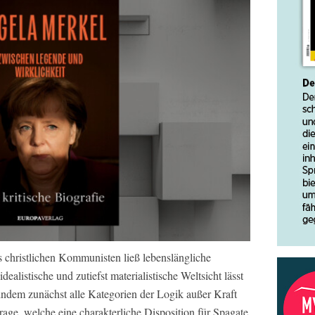
 christlichen Kommunisten ließ lebenslängliche
ealistische und zutiefst materialistische Weltsicht lässt
indem zunächst alle Kategorien der Logik außer Kraft
rage, welche eine charakterliche Disposition für Spagate