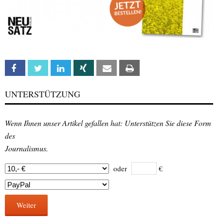
Facebook
Twitter
Linkedin
Xing
Email
Print
UNTERSTÜTZUNG
Wenn Ihnen unser Artikel gefallen hat: Unterstützen Sie diese Form
des
Journalismus.
oder
€
Weiter