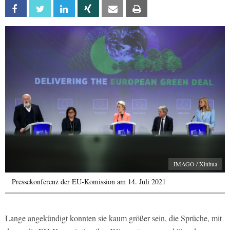
Facebook
Twitter
Linkedin
Xing
Email
Print
IMAGO / Xinhua
Pressekonferenz der EU-Komission am 14. Juli 2021
Lange angekündigt konnten sie kaum größer sein, die Sprüche, mit