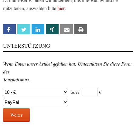
D. und Josef F. bitten wir außerdem, uns ihre Buchwünsche
mitzuteilen, auswählen bitte
hier
.
Facebook
Twitter
Linkedin
Xing
Email
Print
UNTERSTÜTZUNG
Wenn Ihnen unser Artikel gefallen hat: Unterstützen Sie diese Form
des
Journalismus.
oder
€
Weiter