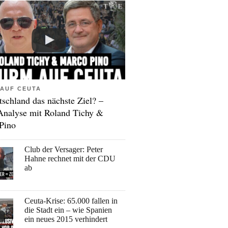
AUF CEUTA
tschland das nächste Ziel? –
Analyse mit Roland Tichy &
Pino
Club der Versager: Peter
Hahne rechnet mit der CDU
ab
Ceuta-Krise: 65.000 fallen in
die Stadt ein – wie Spanien
ein neues 2015 verhindert