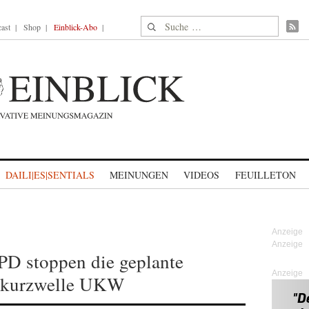
Suche nach:
ast
Shop
Einblick-Abo
DAILI|ES|SENTIALS
MEINUNGEN
VIDEOS
FEUILLETON
PD stoppen die geplante
Anzeige
rakurzwelle UKW