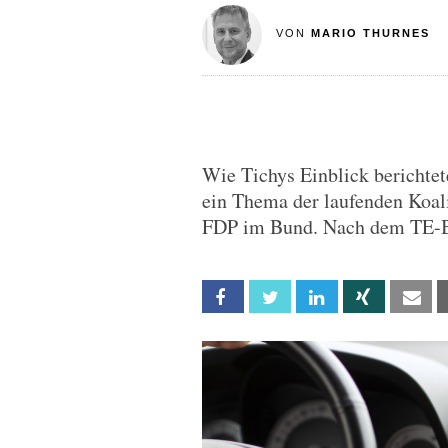
VON
MARIO THURNES
Wie Tichys Einblick berichte
ein Thema der laufenden Koal
FDP im Bund. Nach dem TE-Be
Facebook
Twitter
Linkedin
Xing
Em