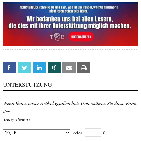
Facebook
Twitter
Linkedin
Xing
Email
Print
UNTERSTÜTZUNG
Wenn Ihnen unser Artikel gefallen hat: Unterstützen Sie diese Form
des
Journalismus.
oder
€