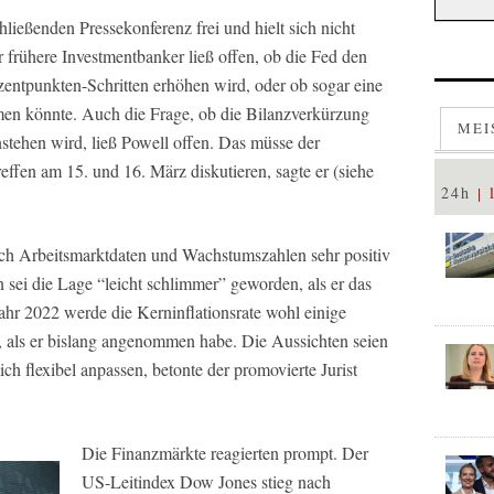
ließenden Pressekonferenz frei und hielt sich nicht
r frühere Investmentbanker ließ offen, ob die Fed den
zentpunkten-Schritten erhöhen wird, oder ob sogar eine
n könnte. Auch die Frage, ob die Bilanzverkürzung
MEI
tehen wird, ließ Powell offen. Das müsse der
ffen am 15. und 16. März diskutieren, sagte er (siehe
24h
sich Arbeitsmarktdaten und Wachstumszahlen sehr positiv
on sei die Lage “leicht schlimmer” geworden, als er das
hr 2022 werde die Kerninflationsrate wohl einige
, als er bislang angenommen habe. Die Aussichten seien
ch flexibel anpassen, betonte der promovierte Jurist
Die Finanzmärkte reagierten prompt. Der
US-Leitindex Dow Jones stieg nach