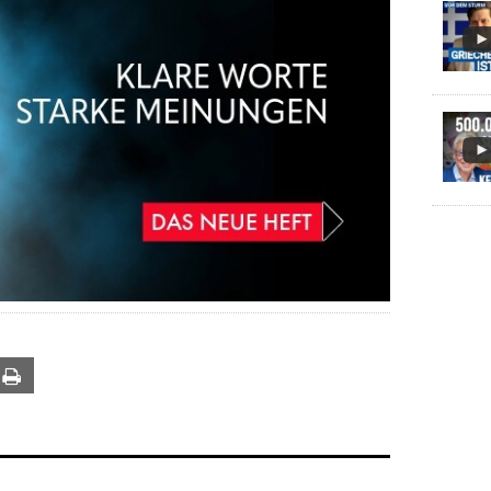
ail
Print