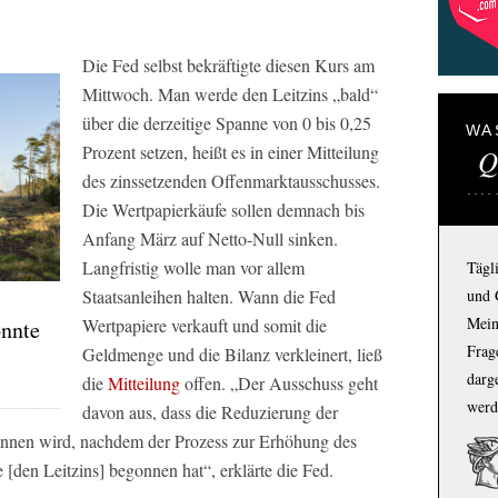
Die Fed selbst bekräftigte diesen Kurs am
Mittwoch. Man werde den Leitzins „bald“
über die derzeitige Spanne von 0 bis 0,25
WA
Prozent setzen, heißt es in einer Mitteilung
Q
des zinssetzenden Offenmarktausschusses.
Die Wertpapierkäufe sollen demnach bis
Anfang März auf Netto-Null sinken.
Langfristig wolle man vor allem
Tägl
und 
Staatsanleihen halten. Wann die Fed
Mein
Wertpapiere verkauft und somit die
önnte
Frage
Geldmenge und die Bilanz verkleinert, ließ
darg
die
Mitteilung
offen. „Der Ausschuss geht
werd
davon aus, dass die Reduzierung der
nnen wird, nachdem der Prozess zur Erhöhung des
 [den Leitzins] begonnen hat“, erklärte die Fed.