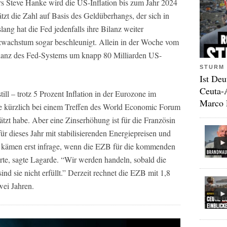
 Steve Hanke wird die US-Inflation bis zum Jahr 2024
tzt die Zahl auf Basis des Geldüberhangs, der sich in
ang hat die Fed jedenfalls ihre Bilanz weiter
anzwachstum sogar beschleunigt. Allein in der Woche vom
ilanz des Fed-Systems um knapp 80 Milliarden US-
STURM 
Ist Deu
Ceuta-
ill – trotz 5 Prozent Inflation in der Eurozone im
Marco 
e kürzlich bei einem Treffen des World Economic Forum
ätzt habe. Aber eine Zinserhöhung ist für die Französin
ür dieses Jahr mit stabilisierenden Energiepreisen und
en kämen erst infrage, wenn die EZB für die kommenden
arte, sagte Lagarde. “Wir werden handeln, sobald die
ind sie nicht erfüllt.” Derzeit rechnet die EZB mit 1,8
wei Jahren.