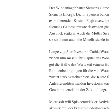
Der Windanlagenbauer Siemens Gamesa
Siemens Energy. Die in Spanien beheim
explodierenden Kosten, Projektverzög
Siemens Gamesa musste deswegen glei
Ausblick senken. Auch die Mutter Sie
sie stellt nun auch die Mittelfristziele i
Lange zog Star-Investorin Cathie Woo
ziehen nun massiv ihr Kapital aus Wo
gut die Hälfte des Werts seit seinem H
Rahmenbedingungen für die von Wood f
zuletzt stark verschlechtert, die Kurse
Anleiherenditen meiden Investoren ver
Gewinnpotenzial in der Zukunft liegt.
Microsoft will Spieleentwickler Activi
akquirieren, der britisch-niederländis