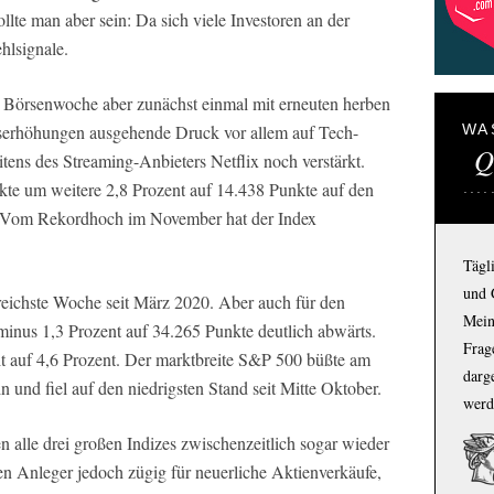
llte man aber sein: Da sich viele Investoren an der
hlsignale.​
 Börsenwoche aber zunächst einmal mit erneuten herben
nserhöhungen ausgehende Druck vor allem auf Tech-
WA
Q
tens des Streaming-Anbieters Netflix noch verstärkt.
kte um weitere 2,8 Prozent auf 14.438 Punkte auf den
b. Vom Rekordhoch im November hat der Index
Tägl
und 
reichste Woche seit März 2020. Aber auch für den
Mein
minus 1,3 Prozent auf 34.265 Punkte deutlich abwärts.
Frage
t auf 4,6 Prozent. Der marktbreite S&P 500 büßte am
darg
n und fiel auf den niedrigsten Stand seit Mitte Oktober.
werd
 alle drei großen Indizes zwischenzeitlich sogar wieder
en Anleger jedoch zügig für neuerliche Aktienverkäufe,