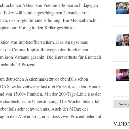
gebrochenen Aktien von Peloton erholten sich dagegen
n Foley will beim angeschlagenen Hersteller von
eten, das sorgte für eine Erholung. Ein Medienbericht
apiere am Vortag in den Keller geschickt.
ktien von Impfstoffherstellern. Das Analysehaus
 für die Corona-Impfstoffe wegen der durch einen
Omikron-Variante gesenkt. Die Kursverluste für Biontech
mehr als 14 Prozent.
e am deutschen Aktienmarkt zuvor ebenfalls schon
DAX verlor zeitweise fast drei Prozent, aus dem Handel
and von 15.604 Punkten. Mit der 200-Tage-Linie riss der
e charttechnische Unterstützung. Die Wochenbilanz fällt
Weiter
 ebenfalls sehr schwach aus. Auch der MDax der
tag in den Abwärtssog, er schloss zwei Prozent tiefer auf
VIDE