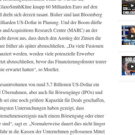
GlaxoSmithKline knapp 60 Milliarden Euro auf den
 dreht sich derzeit rasant. Bisher sind laut Bloomberg
illiarden US-Dollar in Planung. Und der Boom dürfte
rs andAcquisitions Research Centre (MARC) an der
eht davon aus, dass durch den Anstieg der Zinsen die
her früher als später abzuschließen. „Da viele Fusionen
nziert werden, werden viele potenzielle Erwerber
etzt abzuschließen, bevor das Finanzierungsfenster teurer
ie erwartet hatten“, so Moeller.
esamtvolumen von rund 5,7 Billionen US-Dollar ein
d Übernahmen, aber auch für Börsengänge (IPOs) und
sei eine noch größere Kapazität für Deals geschaffen,
 jüngsten Untersuchungen haben gezeigt, dass
ternehmensereignis nach einem Börsengang oder einer
ind“, sagt er. „Normalerweise dauert dies nicht länger
 Jahr in die Kassen der Unternehmen geflossenen Mittel