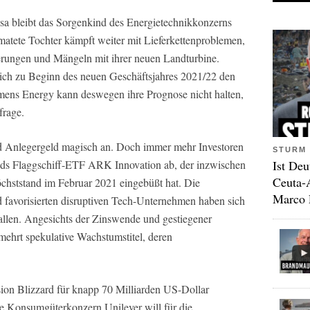
 bleibt das Sorgenkind des Energietechnikkonzerns
atete Tochter kämpft weiter mit Lieferkettenproblemen,
erungen und Mängeln mit ihrer neuen Landturbine.
ch zu Beginn des neuen Geschäftsjahres 2021/22 den
mens Energy kann deswegen ihre Prognose nicht halten,
nfrage.
d Anlegergeld magisch an. Doch immer mehr Investoren
STURM 
Ist Deu
ods Flaggschiff-ETF ARK Innovation ab, der inzwischen
Ceuta-
öchststand im Februar 2021 eingebüßt hat. Die
Marco 
avorisierten disruptiven Tech-Unternehmen haben sich
 fallen. Angesichts der Zinswende und gestiegener
mehrt spekulative Wachstumstitel, deren
sion Blizzard für knapp 70 Milliarden US-Dollar
che Konsumgüterkonzern Unilever will für die