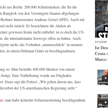
cht aus Berlin: 200.000 Schutzmasken, die für die
n in Bangkok von den Vereinigten Staaten abgefangen
 Berliner Innensenator Andreas Geisel (SPD). Auch mit
sel nicht zurück: Er bezeichnete die Aktion als
iner gewissen Ironie nicht entbehrt, ist es doch die US-
ist, die internationalen Seewege offen zu halten. Auch
STURM 
gerte nicht, das Verhalten „unmenschlich“ zu nennen.
Ist Deu
len, in einem Drittstaat Güter zu beschlagnahmen,
Ceuta-
Marco 
gang so: Man bestellte 400.000 Masken von einem
 fertigt. Eine Teillieferung wurde am Flughafen
t. Dazu sagt die Polizei: „Wir gehen davon aus, dass
rverbot der US-amerikanischen Regierung steht.“
us
: man habe keinerlei Schutzausrüstung beschlagnahmt.