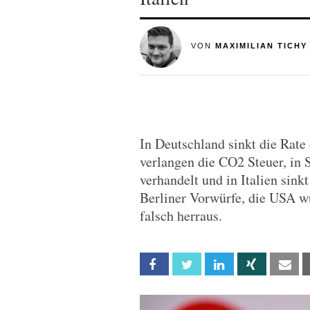
VON
MAXIMILIAN TICHY
In Deutschland sinkt die Rate
verlangen die CO2 Steuer, in
verhandelt und in Italien sink
Berliner Vorwürfe, die USA wür
falsch herraus.
Facebook
Twitter
Linkedin
Xing
Em