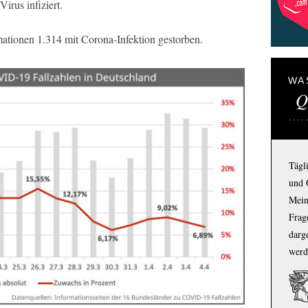
irus infiziert.
ationen 1.314 mit Corona-Infektion gestorben.
WA
Q
Tägl
und 
Mein
Frage
darg
werd