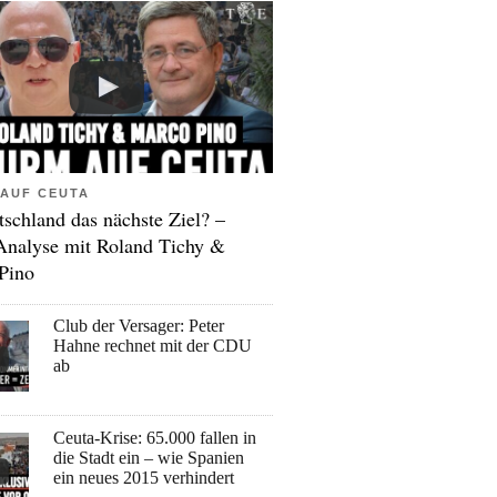
AUF CEUTA
tschland das nächste Ziel? –
Analyse mit Roland Tichy &
Pino
Club der Versager: Peter
Hahne rechnet mit der CDU
ab
Ceuta-Krise: 65.000 fallen in
die Stadt ein – wie Spanien
ein neues 2015 verhindert