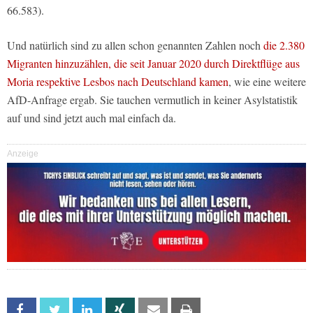
66.583).
Und natürlich sind zu allen schon genannten Zahlen noch
die 2.380
Migranten hinzuzählen, die seit Januar 2020 durch Direktflüge aus
Moria respektive Lesbos nach Deutschland kamen
, wie eine weitere
AfD-Anfrage ergab. Sie tauchen vermutlich in keiner Asylstatistik
auf und sind jetzt auch mal einfach da.
Anzeige
Facebook
Twitter
Linkedin
Xing
Email
Print