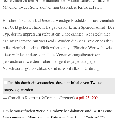
recherchiert zu den Hintermännern der Aktion „allesdichtmachen“.
Mit einer Tweet-Serie zieht er nun besondere Kritik auf sich.
Er schreibt zunächst: „Diese aufwendige Produktion muss ziemlich
viel Geld gekostet haben. Es gab davor keinen Spendenaufruf. Der
Typ, der im Impressum steht ist ein Unbekannter. Wer steckt hier
dahinter? Jemand mit viel Geld? Wurden die Schauspieler bezahlt?
Alles ziemlich fischig. #followthemoney“. Für eine Wortwahl wie
diese würden andere schnell als Verschwörungstheoretiker
gebrandmarkt werden – aber hier geht es ja gerade gegen
Verschwörungstheoretiker, somit ist wohl alles in Ordnung.
Ich bin damit einverstanden, dass mir Inhalte von Twitter
angezeigt werden.
— Cornelius Roemer (@CorneliusRoemer)
April 23, 2021
Um herauszufinden wer die Drahtzieher dahinter sind, will er eine
Liste machen. „Wer von den Schauspielern ist auf Twitter? Und