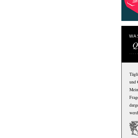
WA
Q
Tägl
und 
Mein
Frage
darg
werd