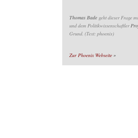
Thomas Bade
geht dieser Frage mi
und dem Politikwissenschaftler
Pro
Grund. (Text: phoenix)
Zur Phoenix Webseite