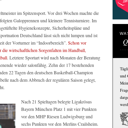
eltmeister im Spitzensport. Vor drei Wochen machte die
olgten Galopprennen und kleinere Tennisturniere. Im
sgetüftelte Hygienekonzepte, Sicherheitspläne und
WA
ortnation Deutschland lässt sich nicht lumpen und ist
Q
it der Vorturner im “Indoorbereich”.
Schon vor
 die wirtschaftlichen Sorgenfalten im Handball,
ball
. Letztere Sportart wird nach Monaten der Beratung
ende wieder salonfähig. Zehn der 17 bestehenden
Tägl
den 22 Tagen den deutschen Basketball-Champion
und 
abelle nach dem Abbruch der regulären Saison gelegt,
Mein
ht.
Frage
darg
Nach 21 Spieltagen belegte Ligakrösus
werd
Bayern München Platz 1 mit vier Punkten
vor den MHP Riesen Ludwigsburg und
sechs Punkten vor den
Merlins Crailsheim.