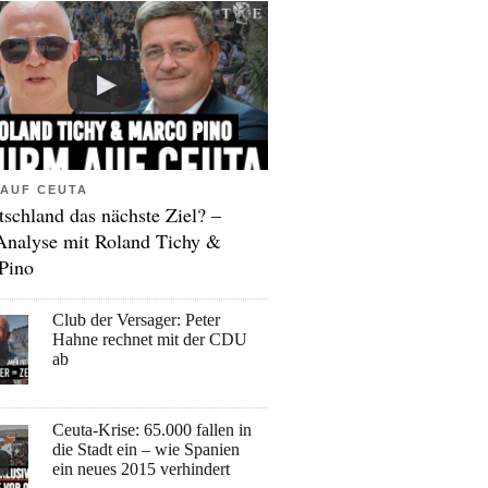
AUF CEUTA
tschland das nächste Ziel? –
Analyse mit Roland Tichy &
Pino
Club der Versager: Peter
Hahne rechnet mit der CDU
ab
Ceuta-Krise: 65.000 fallen in
die Stadt ein – wie Spanien
ein neues 2015 verhindert