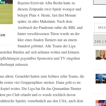
Bayerns Erzrivale Alba Berlin hatte zu
diesem Zeitpunkt zwei Spiele weniger und
belegte Platz 4. Heute, fast drei Monate
später, ist alles Makulatur. Nach dem
Ausbruch der Pandemie ruhte die BBL und
MEI
hinter verschlossenen Türen wurde an der
ten
Idee eines finalen Turniers nur an einem
24h
Standort gebrütet. Alle Teams der Liga
inanziellen Bürden auf sich nehmen wollen und können.
erpflichtungen gegenüber Sponsoren und TV eingehen
überhaupt zulassen.
us allem. Gemeldet hatten zum Schluss zehn Teams, die
ie ersten vier Gruppenplätze streiten. Dann geht es im
ckspiel weiter. Die Liga hat für das Quarantäne-Turnier
lern pro Club erlaubt und es wurde reichlich davon
zahlreiche Spieler, vornehmlich aus den USA, nach dem