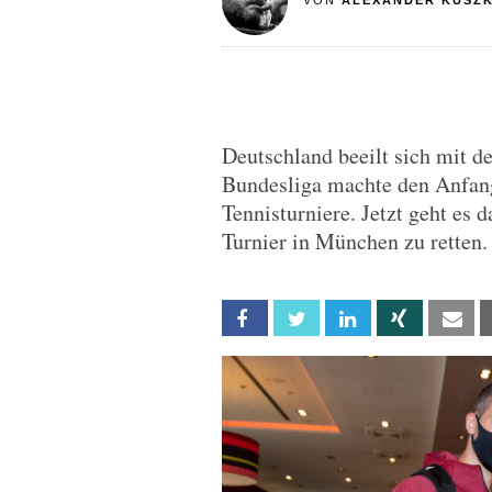
VON
ALEXANDER KUSZ
Deutschland beeilt sich mit d
Bundesliga machte den Anfang
Tennisturniere. Jetzt geht es 
Turnier in München zu retten.
Facebook
Twitter
Linkedin
Xing
Em