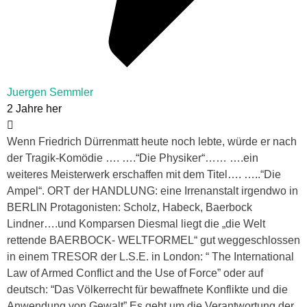
Juergen Semmler
2 Jahre her
Wenn Friedrich Dürrenmatt heute noch lebte, würde er nach
der Tragik-Komödie …. ….“Die Physiker“…… ….ein
weiteres Meisterwerk erschaffen mit dem Titel…. …..“Die
Ampel“. ORT der HANDLUNG: eine Irrenanstalt irgendwo in
BERLIN Protagonisten: Scholz, Habeck, Baerbock
Lindner….und Komparsen Diesmal liegt die „die Welt
rettende BAERBOCK- WELTFORMEL“ gut weggeschlossen
in einem TRESOR der L.S.E. in London: “ The International
Law of Armed Conflict and the Use of Force” oder auf
deutsch: “Das Völkerrecht für bewaffnete Konflikte und die
Anwendung von Gewalt” Es geht um die Verantwortung der