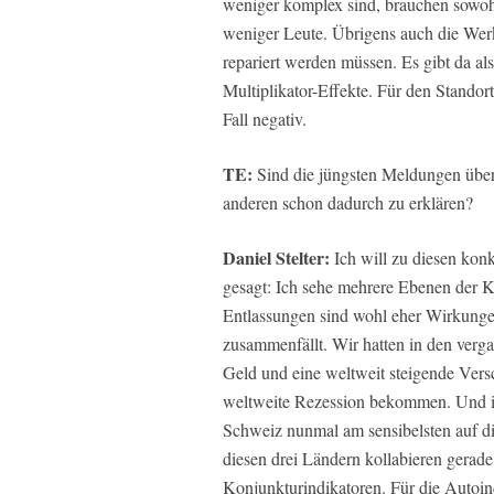
weniger komplex sind, brauchen sowohl
weniger Leute. Übrigens auch die Wer
repariert werden müssen. Es gibt da a
Multiplikator-Effekte. Für den Standor
Fall negativ.
TE:
Sind die jüngsten Meldungen über
anderen schon dadurch zu erklären?
Daniel Stelter:
Ich will zu diesen konk
gesagt: Ich sehe mehrere Ebenen der K
Entlassungen sind wohl eher Wirkungen 
zusammenfällt. Wir hatten in den verg
Geld und eine weltweit steigende Versch
weltweite Rezession bekommen. Und i
Schweiz nunmal am sensibelsten auf di
diesen drei Ländern kollabieren gerad
Konjunkturindikatoren. Für die Autoin