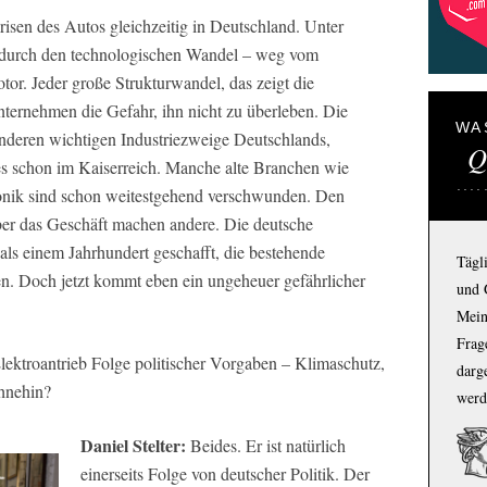
isen des Autos gleichzeitig in Deutschland. Unter
t durch den technologischen Wandel – weg vom
r. Jeder große Strukturwandel, das zeigt die
nternehmen die Gefahr, ihn nicht zu überleben. Die
WA
anderen wichtigen Industriezweige Deutschlands,
Q
 schon im Kaiserreich. Manche alte Branchen wie
onik sind schon weitestgehend verschwunden. Den
er das Geschäft machen andere. Die deutsche
 als einem Jahrhundert geschafft, die bestehende
Tägl
n. Doch jetzt kommt eben ein ungeheuer gefährlicher
und 
Mein
Frage
lektroantrieb Folge politischer Vorgaben – Klimaschutz,
darg
hnehin?
werd
Daniel Stelter:
Beides. Er ist natürlich
einerseits Folge von deutscher Politik. Der