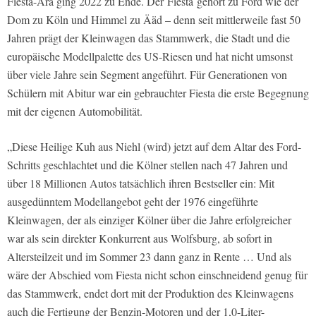
Fiesta-Ära ging 2022 zu Ende. Der Fiesta gehört zu Ford wie der
Dom zu Köln und Himmel zu Ääd – denn seit mittlerweile fast 50
Jahren prägt der Kleinwagen das Stammwerk, die Stadt und die
europäische Modellpalette des US-Riesen und hat nicht umsonst
über viele Jahre sein Segment angeführt. Für Generationen von
Schülern mit Abitur war ein gebrauchter Fiesta die erste Begegnung
mit der eigenen Automobilität.
„Diese Heilige Kuh aus Niehl (wird) jetzt auf dem Altar des Ford-
Schritts geschlachtet und die Kölner stellen nach 47 Jahren und
über 18 Millionen Autos tatsächlich ihren Bestseller ein: Mit
ausgedünntem Modellangebot geht der 1976 eingeführte
Kleinwagen, der als einziger Kölner über die Jahre erfolgreicher
war als sein direkter Konkurrent aus Wolfsburg, ab sofort in
Altersteilzeit und im Sommer 23 dann ganz in Rente … Und als
wäre der Abschied vom Fiesta nicht schon einschneidend genug für
das Stammwerk, endet dort mit der Produktion des Kleinwagens
auch die Fertigung der Benzin-Motoren und der 1,0-Liter-