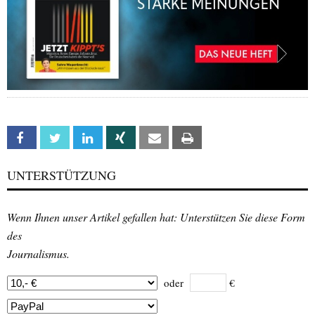
Facebook
Twitter
Linkedin
Xing
Email
Print
UNTERSTÜTZUNG
Wenn Ihnen unser Artikel gefallen hat: Unterstützen Sie diese Form
des
Journalismus.
oder
€