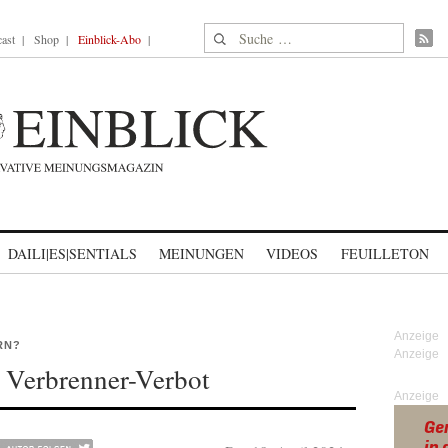
Suche nach:
ast
Shop
Einblick-Abo
DAILI|ES|SENTIALS
MEINUNGEN
VIDEOS
FEUILLETON
RN?
t Verbrenner-Verbot
Anzeige