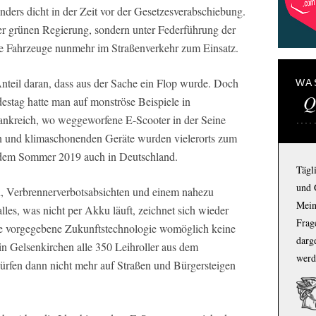
ders dicht in der Zeit vor der Gesetzesverabschiebung.
er grünen Regierung, sondern unter Federführung der
 Fahrzeuge nunmehr im Straßenverkehr zum Einsatz.
Anteil daran, dass aus der Sache ein Flop wurde. Doch
WA
Q
stag hatte man auf monströse Beispiele in
ankreich, wo weggeworfene E-Scooter in der Seine
hen und klimaschonenden Geräte wurden vielerorts zum
b dem Sommer 2019 auch in Deutschland.
Tägl
und 
n, Verbrennerverbotsabsichten und einem nahezu
Mein
lles, was nicht per Akku läuft, zeichnet sich wieder
Frage
ite vorgegebene Zukunftstechnologie womöglich keine
darg
in Gelsenkirchen alle 350 Leihroller aus dem
werd
ürfen dann nicht mehr auf Straßen und Bürgersteigen