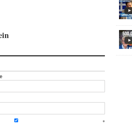
ein
se