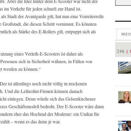
ubt. Aber die Idee hinter dem E-Scooter war nicht der
as im Verkehr für jeden schnell zur Hand ist.
als Stadt der Avantgarde gilt, hat nun eine Vorreiterrolle
e Großstadt, die diesen Schritt vornimmt. Es könnten
tlich als Stärke des E-Rollers gilt, entpuppt sich als
MEI
24h
tzung eines Verleih-E-Scooters ist daher als
ersonen sich in Sicherheit wähnen, in Fällen von
ngt werden zu können.“
er ist allerdings noch nicht völlig in trockenen
ch. Und die Leihroller-Firmen können danach
ht einlegen. Denn würde sich das Gelsenkirchener
anzes Geschäftsmodell bedroht. Der E-Scooter wäre dann
sondern eher das Hochrad der Moderne: ein Unikat für
zählt – wenn es das denn je war.