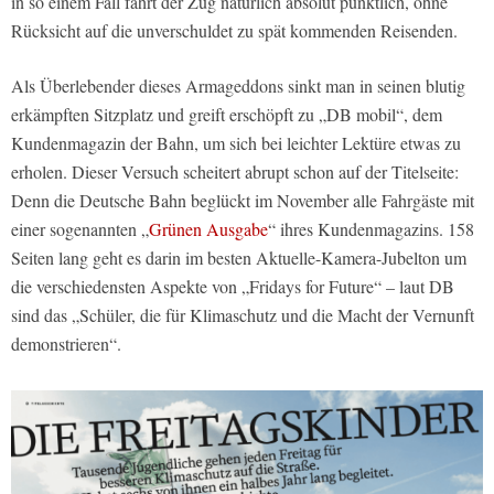
in so einem Fall fährt der Zug natürlich absolut pünktlich, ohne
Rücksicht auf die unverschuldet zu spät kommenden Reisenden.
Als Überlebender dieses Armageddons sinkt man in seinen blutig
erkämpften Sitzplatz und greift erschöpft zu „DB mobil“, dem
Kundenmagazin der Bahn, um sich bei leichter Lektüre etwas zu
erholen. Dieser Versuch scheitert abrupt schon auf der Titelseite:
Denn die Deutsche Bahn beglückt im November alle Fahrgäste mit
einer sogenannten „
Grünen Ausgabe
“ ihres Kundenmagazins. 158
Seiten lang geht es darin im besten Aktuelle-Kamera-Jubelton um
die verschiedensten Aspekte von „Fridays for Future“ – laut DB
sind das „Schüler, die für Klimaschutz und die Macht der Vernunft
demonstrieren“.