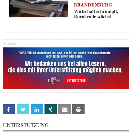
BRANDENBURG
Wirtschaft schrumpft,
Bürokratie wächst
Anzeige
Facebook
Twitter
Linkedin
Xing
Email
Print
UNTERSTÜTZUNG