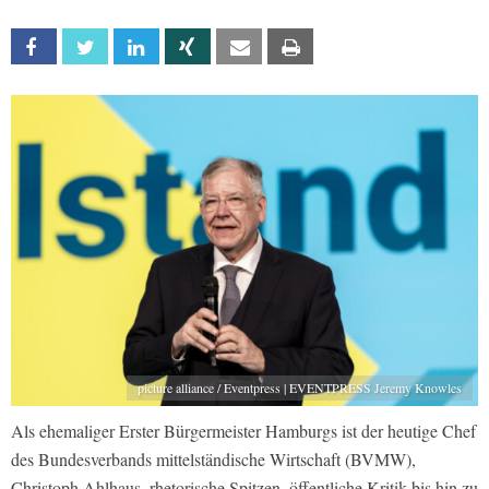
Facebook
Twitter
Linkedin
Xing
Email
Print
picture alliance / Eventpress | EVENTPRESS Jeremy Knowles
Als ehemaliger Erster Bürgermeister Hamburgs ist der heutige Chef
des Bundesverbands mittelständische Wirtschaft (BVMW),
Christoph Ahlhaus, rhetorische Spitzen, öffentliche Kritik bis hin zu