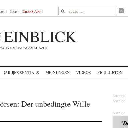
Suche nach:
ast
Shop
Einblick-Abo
DAILI|ES|SENTIALS
MEINUNGEN
VIDEOS
FEUILLETON
örsen: Der unbedingte Wille
Anzeige