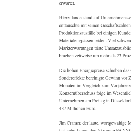
erwartet.
Hierzulande stand auf Unternehmenssei
enttäuschte mit seinen Geschäftszahle
Produktionsausfälle bei einigen Kund
Materialengpässen leiden. Viel schwer
Markterwartungen triste Umsatzausblic
brachen zeitweise um mehr als 23 Proz
Die hohen Energiepreise schieben das
Sondereffekte bereinigte Gewinn vor Zi
Monaten im Vergleich zum Vorjahresze
Konzernüberschuss folge im Wesentlich
Unternehmen am Freitag in Düsseldorf m
487 Millionen Euro.
Jim Cramer, der laute, wortgewaltige
fast zehn Jahren das Akronym FAANG