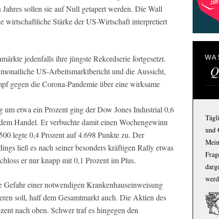
n Jahres sollen sie auf Null getapert werden. Die Wall
ie wirtschaftliche Stärke der US-Wirtschaft interpretiert
ärkte jedenfalls ihre jüngste Rekordserie fortgesetzt.
WA
Q
er monatliche US-Arbeitsmarktbericht und die Aussicht,
mpf gegen die Corona-Pandemie über eine wirksame
 um etwa ein Prozent ging der Dow Jones Industrial 0,6
Tägl
s dem Handel. Er verbuchte damit einen Wochengewinn
und 
500 legte 0,4 Prozent auf 4.698 Punkte zu. Der
Mein
ngs ließ es nach seiner besonders kräftigen Rally etwas
Frage
hloss er nur knapp mit 0,1 Prozent im Plus.
darg
werd
 die Gefahr einer notwendigen Krankenhauseinweisung
eren soll, half dem Gesamtmarkt auch. Die Aktien des
ent nach oben. Schwer traf es hingegen den