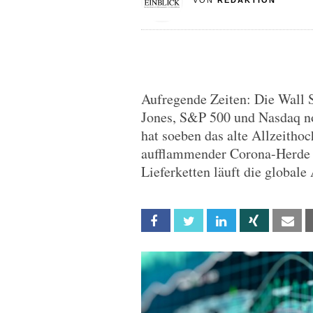
VON
REDAKTION
Aufregende Zeiten: Die Wall S
Jones, S&P 500 und Nasdaq no
hat soeben das alte Allzeitho
aufflammender Corona-Herde 
Lieferketten läuft die globale 
Facebook
Twitter
Linkedin
Xing
Em