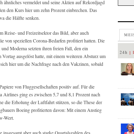
h ähnliches vermeldet und seine Aktien auf Rekordjagd
ßen den Kurs hier um zehn Prozent einbrechen. Das
wa die Hälfte senken.
 Reise- und Freizeitsektor das Bild, aber auch
MEI
e von speziellen Corona-Bedarfen profitiert hatten. Die
 und Moderna setzten ihren freien Fall, den ein
24h
 Vortag ausgelöst hatte, mit einem weiteren Absturz um
n sich hier um die Nachfrage nach den Vakzinen, sobald
 Papiere von Fluggesellschaften positiv auf. Für die
 Airlines ging es zwischen 5,7 und 8,1 Prozent nach
die Erholung der Luftfahrt stützen, so die These der
gbauers Boeing profitierten davon: Mit einem Anstieg
ow-Wert.
he insgesamt aber auch starke Quartalszahlen des