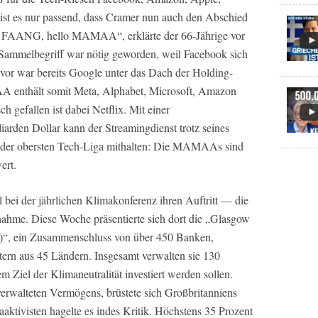
 ist es nur passend, dass Cramer nun auch den Abschied
e FAANG, hello MAMAA“, erklärte der 66-Jährige vor
ammelbegriff war nötig geworden, weil Facebook sich
vor war bereits Google unter das Dach der Holding-
A enthält somit Meta, Alphabet, Microsoft, Amazon
ch gefallen ist dabei Netflix. Mit einer
iarden Dollar kann der Streamingdienst trotz seines
t der obersten Tech-Liga mithalten: Die MAMAAs sind
ert.
l bei der jährlichen Klimakonferenz ihren Auftritt — die
ahme. Diese Woche präsentierte sich dort die „Glasgow
nz)“, ein Zusammenschluss von über 450 Banken,
rn aus 45 Ländern. Insgesamt verwalten sie 130
em Ziel der Klimaneutralität investiert werden sollen.
verwalteten Vermögens, brüstete sich Großbritanniens
ktivisten hagelte es indes Kritik. Höchstens 35 Prozent