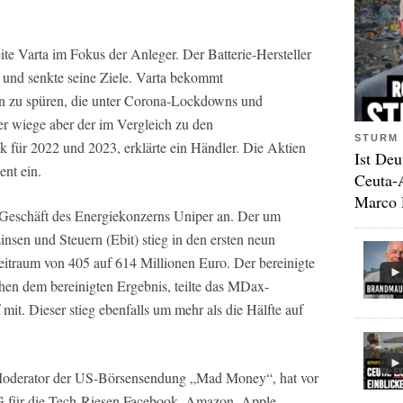
te Varta im Fokus der Anleger. Der Batterie-Hersteller
n und senkte seine Ziele. Varta bekommt
en zu spüren, die unter Corona-Lockdowns und
er wiege aber der im Vergleich zu den
STURM 
k für 2022 und 2023, erklärte ein Händler. Die Aktien
Ist Deu
ent ein.
Ceuta-
Marco 
 Geschäft des Energiekonzerns Uniper an. Der um
nsen und Steuern (Ebit) stieg in den ersten neun
itraum von 405 auf 614 Millionen Euro. Der bereinigte
en dem bereinigten Ergebnis, teilte das MDax-
it. Dieser stieg ebenfalls um mehr als die Hälfte auf
 Moderator der US-Börsensendung „Mad Money“, hat vor
 für die Tech-Riesen Facebook, Amazon, Apple,