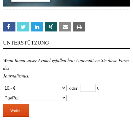
Facebook
Twitter
Linkedin
Xing
Email
Print
UNTERSTÜTZUNG
Wenn Ihnen unser Artikel gefallen hat: Unterstützen Sie diese Form
des
Journalismus.
oder
€
Weiter