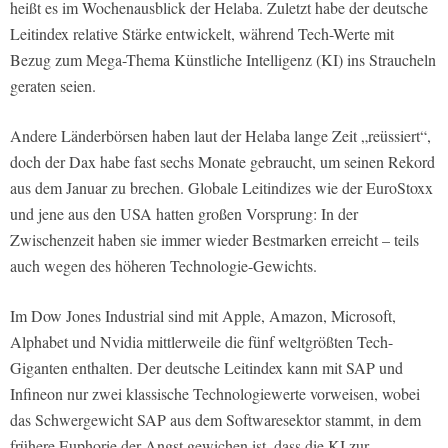
heißt es im Wochenausblick der Helaba. Zuletzt habe der deutsche
Leitindex relative Stärke entwickelt, während Tech-Werte mit
Bezug zum Mega-Thema Künstliche Intelligenz (KI) ins Straucheln
geraten seien.
Andere Länderbörsen haben laut der Helaba lange Zeit „reüssiert“,
doch der Dax habe fast sechs Monate gebraucht, um seinen Rekord
aus dem Januar zu brechen. Globale Leitindizes wie der EuroStoxx
und jene aus den USA hatten großen Vorsprung: In der
Zwischenzeit haben sie immer wieder Bestmarken erreicht – teils
auch wegen des höheren Technologie-Gewichts.
Im Dow Jones Industrial sind mit Apple, Amazon, Microsoft,
Alphabet und Nvidia mittlerweile die fünf weltgrößten Tech-
Giganten enthalten. Der deutsche Leitindex kann mit SAP und
Infineon nur zwei klassische Technologiewerte vorweisen, wobei
das Schwergewicht SAP aus dem Softwaresektor stammt, in dem
frühere Euphorie der Angst gewichen ist, dass die KI zur