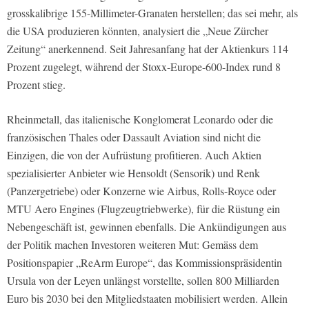
grosskalibrige 155-Millimeter-Granaten herstellen; das sei mehr, als
die USA produzieren könnten, analysiert die „Neue Zürcher
Zeitung“ anerkennend. Seit Jahresanfang hat der Aktienkurs 114
Prozent zugelegt, während der Stoxx-Europe-600-Index rund 8
Prozent stieg.
Rheinmetall, das italienische Konglomerat Leonardo oder die
französischen Thales oder Dassault Aviation sind nicht die
Einzigen, die von der Aufrüstung profitieren. Auch Aktien
spezialisierter Anbieter wie Hensoldt (Sensorik) und Renk
(Panzergetriebe) oder Konzerne wie Airbus, Rolls-Royce oder
MTU Aero Engines (Flugzeugtriebwerke), für die Rüstung ein
Nebengeschäft ist, gewinnen ebenfalls. Die Ankündigungen aus
der Politik machen Investoren weiteren Mut: Gemäss dem
Positionspapier „ReArm Europe“, das Kommissionspräsidentin
Ursula von der Leyen unlängst vorstellte, sollen 800 Milliarden
Euro bis 2030 bei den Mitgliedstaaten mobilisiert werden. Allein