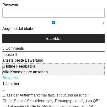
Passwort
Angemeldet bleiben
3
Comments
neuste
älteste
beste Bewertung
Inline Feedbacks
Alle Kommentare ansehen
Rasparis
1 Jahr her
„Dass der Aktienmarkt mal fällt, ist gut und gesund.”
Ohne „Staats“-Schuldenorgie, „Rettungspakete“, „
-QE“
EZB
und planwirtschaftliche Rüstungsausweitung – m.a.W.