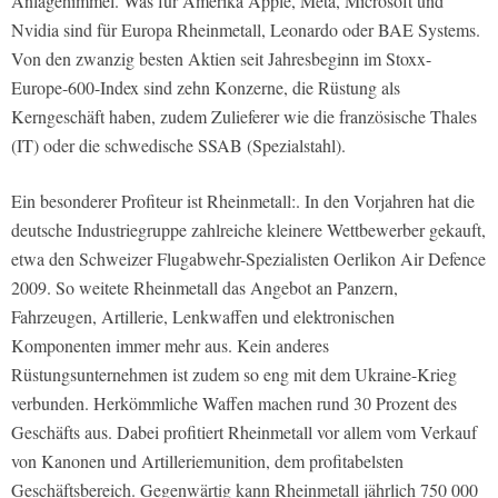
Anlagehimmel. Was für Amerika Apple, Meta, Microsoft und
Nvidia sind für Europa Rheinmetall, Leonardo oder BAE Systems.
Von den zwanzig besten Aktien seit Jahresbeginn im Stoxx-
Europe-600-Index sind zehn Konzerne, die Rüstung als
Kerngeschäft haben, zudem Zulieferer wie die französische Thales
(IT) oder die schwedische SSAB (Spezialstahl).
Ein besonderer Profiteur ist Rheinmetall:. In den Vorjahren hat die
deutsche Industriegruppe zahlreiche kleinere Wettbewerber gekauft,
etwa den Schweizer Flugabwehr-Spezialisten Oerlikon Air Defence
2009. So weitete Rheinmetall das Angebot an Panzern,
Fahrzeugen, Artillerie, Lenkwaffen und elektronischen
Komponenten immer mehr aus. Kein anderes
Rüstungsunternehmen ist zudem so eng mit dem Ukraine-Krieg
verbunden. Herkömmliche Waffen machen rund 30 Prozent des
Geschäfts aus. Dabei profitiert Rheinmetall vor allem vom Verkauf
von Kanonen und Artilleriemunition, dem profitabelsten
Geschäftsbereich. Gegenwärtig kann Rheinmetall jährlich 750 000