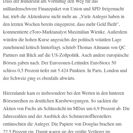
Dass der Bundesrat am Vormittag den Weg für das
milliardenschwere Finanzpaket von Union und SPD freigemacht
hat, trieb die Aktienkurse nicht mehr an. „Viele Anleger haben in
den letzten Wochen bereits eingepreist, dass mehr Geld fließt”,
kommentierte eToro-Marktanalyst Maximilian Wienke. Außerdem
würden die hohen Kurse angesichts der politisch volatilen Lage
zunehmend kritisch hinterfragt, schrieb Thomas Altmann von QC
Partners mit Blick auf die US-Zollpolitik. Auch andere europäische
Börsen gaben nach. Der Eurozonen-Leitindex EuroStoxx 50
schloss 0,5 Prozent tiefer mit 5.424 Punkten. In Paris, London und
der Schweiz ging es ebenfalls abwärts.
Hierzulande kam es insbesondere bei den Werten in den hinteren
Börsenreihen zu deutlichen Kursbewegungen. So sackten die
Aktien von Fuchs als Schlusslicht im MDax um 6,9 Prozent ab. Die
Jahreszahlen und der Ausblick des Schmierstoffherstellers
enttäuschten die Anleger. Die Papiere von Douglas brachen um
22,5 Prozent ein. Damit waren sie der größte Verlierer im