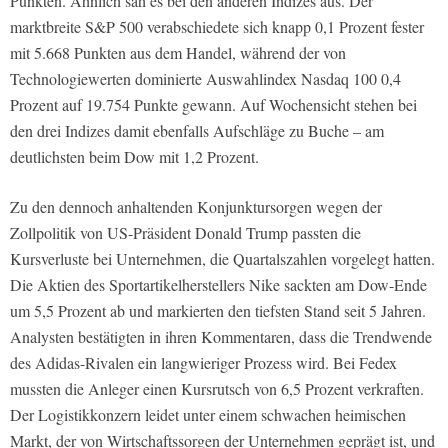
Punkten. Ähnlich sah es bei den anderen Indizes aus. Der
marktbreite S&P 500 verabschiedete sich knapp 0,1 Prozent fester
mit 5.668 Punkten aus dem Handel, während der von
Technologiewerten dominierte Auswahlindex Nasdaq 100 0,4
Prozent auf 19.754 Punkte gewann. Auf Wochensicht stehen bei
den drei Indizes damit ebenfalls Aufschläge zu Buche – am
deutlichsten beim Dow mit 1,2 Prozent.
Zu den dennoch anhaltenden Konjunktursorgen wegen der
Zollpolitik von US-Präsident Donald Trump passten die
Kursverluste bei Unternehmen, die Quartalszahlen vorgelegt hatten.
Die Aktien des Sportartikelherstellers Nike sackten am Dow-Ende
um 5,5 Prozent ab und markierten den tiefsten Stand seit 5 Jahren.
Analysten bestätigten in ihren Kommentaren, dass die Trendwende
des Adidas-Rivalen ein langwieriger Prozess wird. Bei Fedex
mussten die Anleger einen Kursrutsch von 6,5 Prozent verkraften.
Der Logistikkonzern leidet unter einem schwachen heimischen
Markt, der von Wirtschaftssorgen der Unternehmen geprägt ist, und