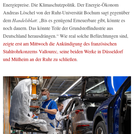
Energiepreise. Die Klimaschutzpolitik. Der Energie-Ökonom
Andreas Löschel von der Ruhr-Universität Bochum sagt gegenüber
dem
Handelsblatt
: „Bis es genügend Erneuerbare gibt, könnte es
noch dauern. Das könnte Teile der Grundstoffindustrie aus
Deutschland herausdrängen.“ Wie real solche Befürchtungen sind,
zeigte erst am Mittwoch die Ankündigung des französischen
Stahlrohrkonzerns Vallourec, seine beiden Werke in Düsseldorf
und Mülheim an der Ruhr zu schließen
.