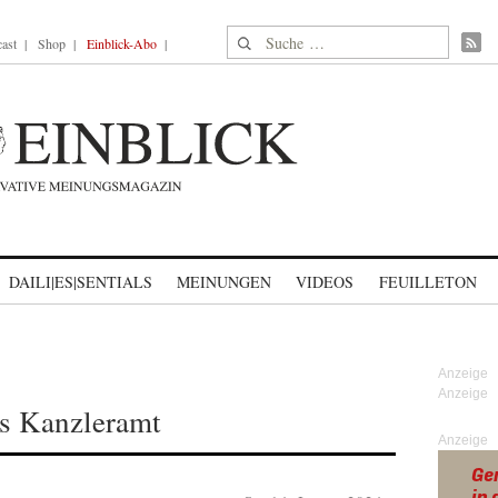
Suche nach:
ast
Shop
Einblick-Abo
DAILI|ES|SENTIALS
MEINUNGEN
VIDEOS
FEUILLETON
as Kanzleramt
Anzeige