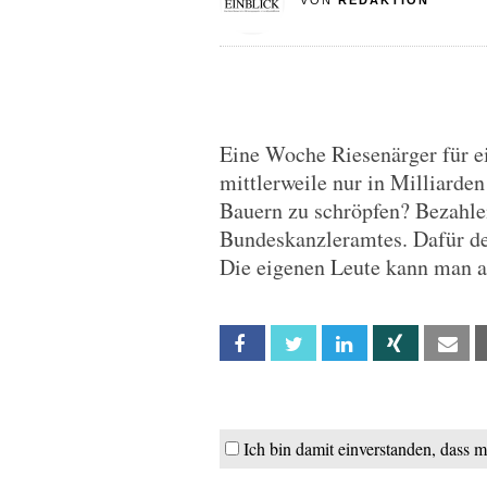
VON
REDAKTION
Eine Woche Riesenärger für e
mittlerweile nur in Milliarden
Bauern zu schröpfen? Bezahle
Bundeskanzleramtes. Dafür den
Die eigenen Leute kann man al
Facebook
Twitter
Linkedin
Xing
Em
Ich bin damit einverstanden, dass 