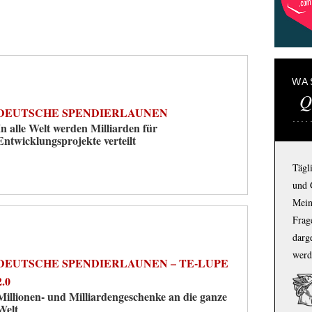
WA
Q
DEUTSCHE SPENDIERLAUNEN
In alle Welt werden Milliarden für
Entwicklungsprojekte verteilt
Tägl
und 
Mein
Frage
darg
werd
DEUTSCHE SPENDIERLAUNEN – TE-LUPE
2.0
Millionen- und Milliardengeschenke an die ganze
Welt