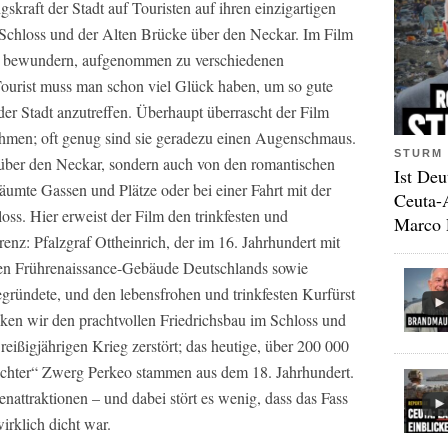
skraft der Stadt auf Touristen auf ihren einzigartigen
 Schloss und der Alten Brücke über den Neckar. Im Film
rn bewundern, aufgenommen zu verschiedenen
 Tourist muss man schon viel Glück haben, um so gute
r Stadt anzutreffen. Überhaupt überrascht der Film
hmen; oft genug sind sie geradezu einen Augenschmaus.
STURM 
 über den Neckar, sondern auch von den romantischen
Ist Deu
äumte Gassen und Plätze oder bei einer Fahrt mit der
Ceuta-
ss. Hier erweist der Film den trinkfesten und
Marco 
enz: Pfalzgraf Ottheinrich, der im 16. Jahrhundert mit
ten Frührenaissance-Gebäude Deutschlands sowie
gründete, und den lebensfrohen und trinkfesten Kurfürst
nken wir den prachtvollen Friedrichsbau im Schloss und
eißigjährigen Krieg zerstört; das heutige, über 200 000
chter“ Zwerg Perkeo stammen aus dem 18. Jahrhundert.
enattraktionen – und dabei stört es wenig, dass das Fass
wirklich dicht war.