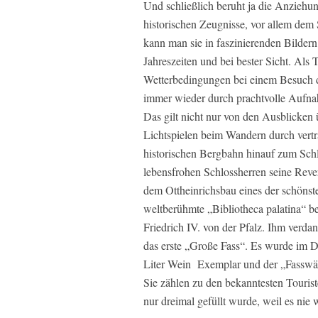
Und schließlich beruht ja die Anziehung
historischen Zeugnisse, vor allem dem
kann man sie in faszinierenden Bilde
Jahreszeiten und bei bester Sicht. Als
Wetterbedingungen bei einem Besuch de
immer wieder durch prachtvolle Aufna
Das gilt nicht nur von den Ausblicken
Lichtspielen beim Wandern durch vertr
historischen Bergbahn hinauf zum Schlo
lebensfrohen Schlossherren seine Rever
dem Ottheinrichsbau eines der schöns
weltberühmte „Bibliotheca palatina“ be
Friedrich IV. von der Pfalz. Ihm verda
das erste „Große Fass“. Es wurde im Dr
Liter Wein Exemplar und der „Fasswä
Sie zählen zu den bekanntesten Tourist
nur dreimal gefüllt wurde, weil es nie 