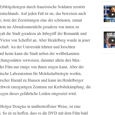
rbfolgekriegen durch französische Soldaten zerstört
eutschlands. Auf jeden Fall ist sie, das beweisen auch
trotz der Zerstörungen eine der schönsten, zumal
tein im Abendsonnenlicht geradezu von innen zu
galt die Stadt geradezu als Inbegriff der Romantik und
ictor von Scheffel an. Aber Heidelberg wurde in jener
haft. An der Universität lehrten und forschten
und heute kann die Stadt neben der weltbekannten
chungsstätten vorweisen, darunter allein drei Max-
s der Film nur einige von ihnen zeigen kann. Aber der
ische Laboratorium für Molekularbiologie werfen,
orscher Harald zu Hausen und kann im Heidelberger
eltweit einzigartigen Zentrum zur Krebsbekämpfung, die
egen dieses gefährliche Leiden eingesetzt wird.
Holger Douglas in unübertroffener Weise, ist eine
. So ist zu hoffen, dass es die DVD mit dem Film bald