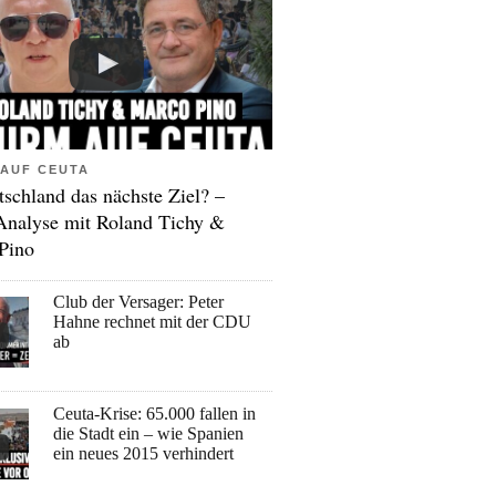
AUF CEUTA
tschland das nächste Ziel? –
Analyse mit Roland Tichy &
Pino
Club der Versager: Peter
Hahne rechnet mit der CDU
ab
Ceuta-Krise: 65.000 fallen in
die Stadt ein – wie Spanien
ein neues 2015 verhindert