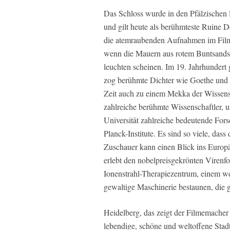
Das Schloss wurde in den Pfälzischen E
und gilt heute als berühmteste Ruine D
die atemraubenden Aufnahmen im Film, 
wenn die Mauern aus rotem Buntsands
leuchten scheinen. Im 19. Jahrhundert 
zog berühmte Dichter wie Goethe und V
Zeit auch zu einem Mekka der Wissensc
zahlreiche berühmte Wissenschaftler, 
Universität zahlreiche bedeutende Fors
Planck-Institute. Es sind so viele, das
Zuschauer kann einen Blick ins Europä
erlebt den nobelpreisgekrönten Virenf
Ionenstrahl-Therapiezentrum, einem w
gewaltige Maschinerie bestaunen, die g
Heidelberg, das zeigt der Filmemacher 
lebendige, schöne und weltoffene Stadt