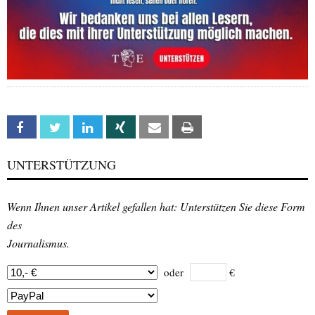
Facebook
Twitter
Linkedin
Xing
Email
Print
UNTERSTÜTZUNG
Wenn Ihnen unser Artikel gefallen hat: Unterstützen Sie diese Form
des
Journalismus.
oder
€