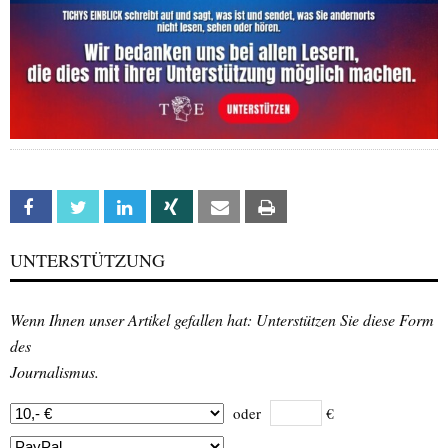
Facebook
Twitter
Linkedin
Xing
Email
Print
UNTERSTÜTZUNG
Wenn Ihnen unser Artikel gefallen hat: Unterstützen Sie diese Form
des
Journalismus.
oder
€